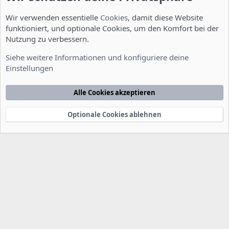
Wir verwenden essentielle
Cookies
, damit diese Website
funktioniert, und optionale Cookies, um den Komfort bei der
Nutzung zu verbessern.
Installation und Konfiguration
Siehe weitere Informationen und konfiguriere deine
Einstellungen
Cookies
Deutsch [Du]
Kontakt
Nutzungsbedingungen
Datenschutzerklärung
Hilfe
Alle Cookies akzeptieren
Startseite
R
S
S
Optionale Cookies ablehnen
®
Community platform by XenForo
© 2010-2022 XenForo Ltd.
-
Deutsch von
-
xenDach
©2010-2014
F
e
e
d