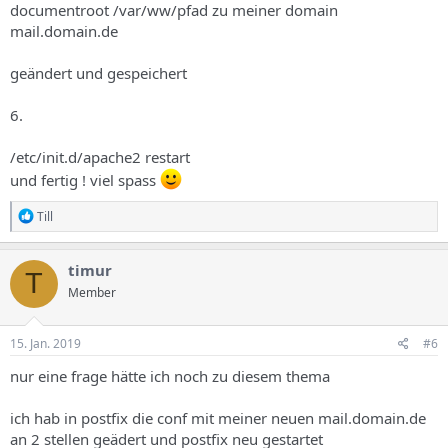
documentroot /var/ww/pfad zu meiner domain
mail.domain.de
geändert und gespeichert
6.
/etc/init.d/apache2 restart
und fertig ! viel spass
R
Till
e
a
k
timur
T
t
Member
i
o
n
e
15. Jan. 2019
#6
n
:
nur eine frage hätte ich noch zu diesem thema
ich hab in postfix die conf mit meiner neuen mail.domain.de
an 2 stellen geädert und postfix neu gestartet