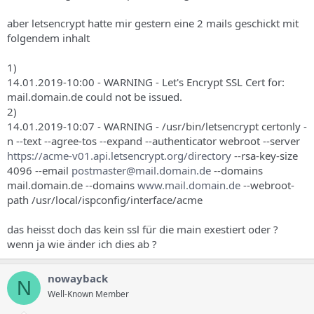
aber letsencrypt hatte mir gestern eine 2 mails geschickt mit
folgendem inhalt
1)
14.01.2019-10:00 - WARNING - Let's Encrypt SSL Cert for:
mail.domain.de could not be issued.
2)
14.01.2019-10:07 - WARNING - /usr/bin/letsencrypt certonly -
n --text --agree-tos --expand --authenticator webroot --server
https://acme-v01.api.letsencrypt.org/directory
--rsa-key-size
4096 --email
postmaster@mail.domain.de
--domains
mail.domain.de --domains
www.mail.domain.de
--webroot-
path /usr/local/ispconfig/interface/acme
das heisst doch das kein ssl für die main exestiert oder ?
wenn ja wie änder ich dies ab ?
nowayback
N
Well-Known Member