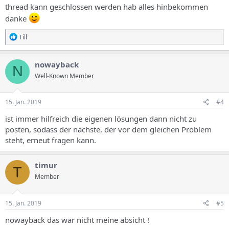
thread kann geschlossen werden hab alles hinbekommen
danke
R
Till
e
a
k
nowayback
N
t
Well-Known Member
i
o
n
e
15. Jan. 2019
#4
n
:
ist immer hilfreich die eigenen lösungen dann nicht zu
posten, sodass der nächste, der vor dem gleichen Problem
steht, erneut fragen kann.
timur
T
Member
15. Jan. 2019
#5
nowayback das war nicht meine absicht !