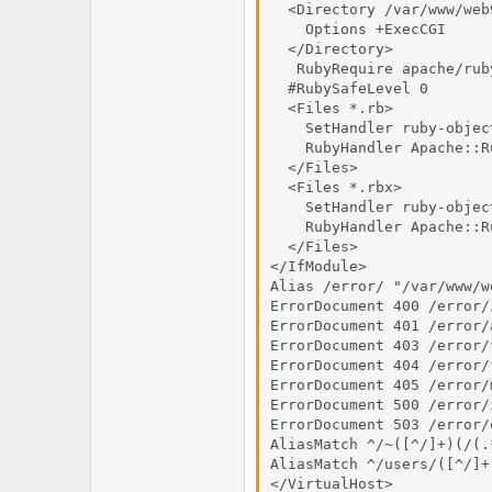
  <Directory /var/www/web9
    Options +ExecCGI

  </Directory>

   RubyRequire apache/ruby
  #RubySafeLevel 0

  <Files *.rb>

    SetHandler ruby-object
    RubyHandler Apache::R
  </Files>

  <Files *.rbx>

    SetHandler ruby-object
    RubyHandler Apache::R
  </Files>

</IfModule>

Alias /error/ "/var/www/w
ErrorDocument 400 /error/
ErrorDocument 401 /error/
ErrorDocument 403 /error/
ErrorDocument 404 /error/
ErrorDocument 405 /error/
ErrorDocument 500 /error/
ErrorDocument 503 /error/
AliasMatch ^/~([^/]+)(/(.
AliasMatch ^/users/([^/]+
</VirtualHost>