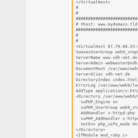
</VirtualHost>

#

#

#########################
# Vhost: www.mydomain.tld:
#########################
#

#

<VirtualHost 87.79.68.55:8
SuexecUserGroup web9_steph
ServerName www.vdh-net.de:
ServerAdmin webmaster@vdh-
DocumentRoot /var/www/web9
ServerAlias vdh-net.de

DirectoryIndex index.html
ErrorLog /var/www/web9/lo
AddType application/x-htt
<Directory /var/www/web9/w
  suPHP_Engine on

  suPHP_UserGroup web9_st
  AddHandler x-httpd-php 
  suPHP_AddHandler x-httpd
  SetEnv php_safe_mode On

</Directory>

<IfModule mod_ruby.c>
