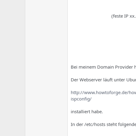
e
u
m
m
a
(feste IP xx
s
Bei meinem Domain Provider hab
Der Webserver läuft unter Ubun
http://www.howtoforge.de/howt
ispconfig/
installiert habe.
In der /etc/hosts steht folgende