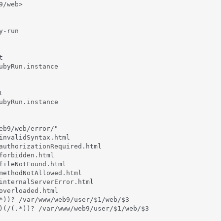
/web>

-run



ubyRun.instance



ubyRun.instance

eb9/web/error/"

invalidSyntax.html

authorizationRequired.html

forbidden.html

fileNotFound.html

methodNotAllowed.html

internalServerError.html

overloaded.html

*))? /var/www/web9/user/$1/web/$3

)(/(.*))? /var/www/web9/user/$1/web/$3
