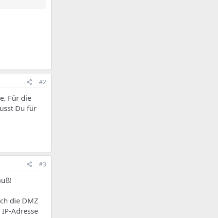
#2
e. Für die
usst Du für
#3
muß!
urch die DMZ
e IP-Adresse