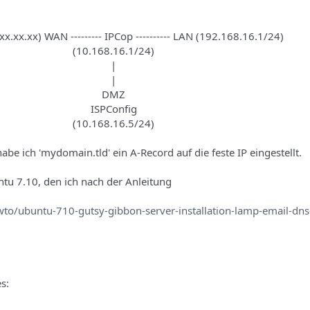
.xx.xx.xx) WAN --------- IPCop ---------- LAN (192.168.16.1/24)
(10.168.16.1/24)
|
|
DMZ
ISPConfig
(10.168.16.5/24)
e ich 'mydomain.tld' ein A-Record auf die feste IP eingestellt.
tu 7.10, den ich nach der Anleitung
o/ubuntu-710-gutsy-gibbon-server-installation-lamp-email-dns-
s: