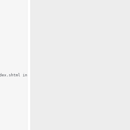
dex.shtml index.cgi index.pl index.jsp Default.htm defaul