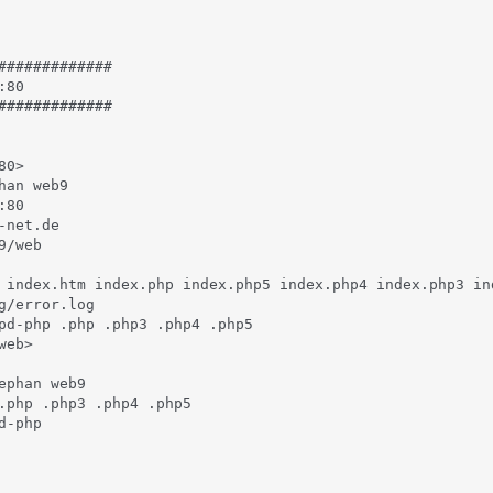
#############

80

#############

0>

an web9

80

net.de

/web

 index.htm index.php index.php5 index.php4 index.php3 in
g/error.log

pd-php .php .php3 .php4 .php5

eb>

ephan web9

.php .php3 .php4 .php5

-php
