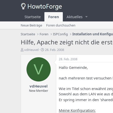
Startseite
Foren
Aktuelles
Neue Beiträge
Foren durchsuchen
Startseite
Foren
ISPConfig
Installation und Konfig
Hilfe, Apache zeigt nicht die er
E
E
vdHeuvel
28. Feb. 2008
r
r
s
s
28. Feb. 2008
t
t
V
Hallo Gemeinde,
e
e
l
l
l
l
nach mehreren test versuchen 
e
u
vdHeuvel
r
n
Wie im Titel schon erwähnt zei
d
g
New Member
Sowohl aus dem LAN wie aus
e
s
s
d
Er spring immer in den 'shared
T
a
h
t
Meine Konfiguration: