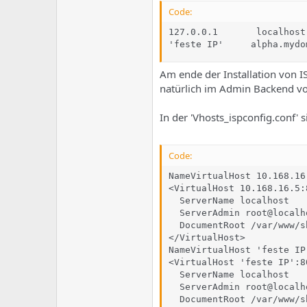
Code:
127.0.0.1       localhost
'feste IP'     alpha.mydo
Am ende der Installation von IS
natürlich im Admin Backend v
In der 'Vhosts_ispconfig.conf' s
Code:
NameVirtualHost 10.168.16.
<VirtualHost 10.168.16.5:8
  ServerName localhost

  ServerAdmin root@localho
  DocumentRoot /var/www/sh
</VirtualHost>

NameVirtualHost 'feste IP'
<VirtualHost 'feste IP':80
  ServerName localhost

  ServerAdmin root@localho
  DocumentRoot /var/www/sh