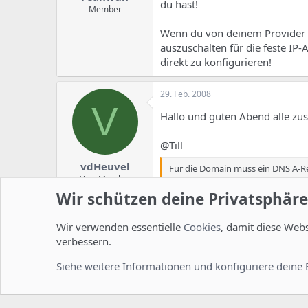
du hast!
Member
Wenn du von deinem Provider 
auszuschalten für die feste IP
direkt zu konfigurieren!
29. Feb. 2008
V
Hallo und guten Abend alle z
@Till
vdHeuvel
Für die Domain muss ein DNS A-Re
New Member
Wir schützen deine Privatsphäre
Das hatte ich schon getan.
Wir verwenden essentielle
Cookies
, damit diese Web
verbessern.
Außerdem musst Du für die Webseit
Siehe weitere Informationen und konfiguriere deine 
Das war es!