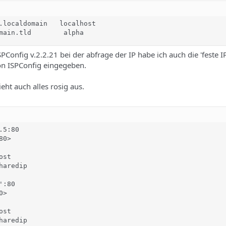
.localdomain   localhost 

main.tld        alpha
PConfig v.2.2.21 bei der abfrage der IP habe ich auch die 'feste I
on ISPConfig eingegeben.
ieht auch alles rosig aus.
5:80

0>

st

aredip

:80

>

st

aredip
