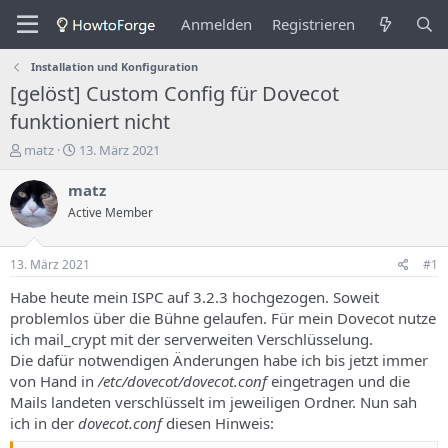
Anmelden
Registrieren
Installation und Konfiguration
[gelöst] Custom Config für Dovecot
funktioniert nicht
E
E
matz
13. März 2021
r
r
s
s
matz
t
t
Active Member
e
e
l
l
l
l
13. März 2021
#1
e
u
r
n
Habe heute mein ISPC auf 3.2.3 hochgezogen. Soweit
d
g
problemlos über die Bühne gelaufen. Für mein Dovecot nutze
e
s
ich mail_crypt mit der serverweiten Verschlüsselung.
s
d
Die dafür notwendigen Änderungen habe ich bis jetzt immer
T
a
von Hand in
/etc/dovecot/dovecot.conf
eingetragen und die
h
t
Mails landeten verschlüsselt im jeweiligen Ordner. Nun sah
e
u
m
m
ich in der
dovecot.conf
diesen Hinweis:
a