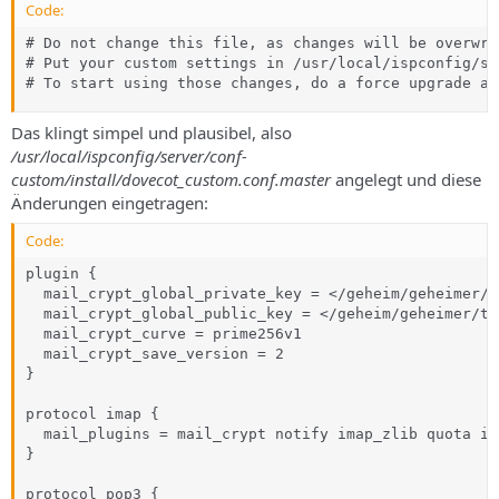
s
Code:
# Do not change this file, as changes will be overwri
# Put your custom settings in /usr/local/ispconfig/se
# To start using those changes, do a force upgrade an
Das klingt simpel und plausibel, also
/usr/local/ispconfig/server/conf-
custom/install/dovecot_custom.conf.master
angelegt und diese
Änderungen eingetragen:
Code:
plugin {

  mail_crypt_global_private_key = </geheim/geheimer/t
  mail_crypt_global_public_key = </geheim/geheimer/to
  mail_crypt_curve = prime256v1

  mail_crypt_save_version = 2

}

protocol imap {

  mail_plugins = mail_crypt notify imap_zlib quota im
}

protocol pop3 {
