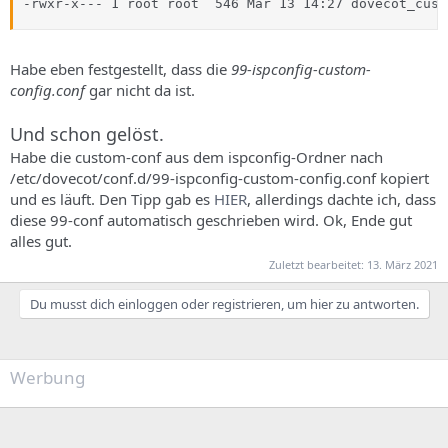
-rwxr-x--- 1 root root  546 Mär 13 14:27 dovecot_cust
Habe eben festgestellt, dass die
99-ispconfig-custom-
config.conf
gar nicht da ist.
Und schon gelöst.
Habe die custom-conf aus dem ispconfig-Ordner nach
/etc/dovecot/conf.d/99-ispconfig-custom-config.conf kopiert
und es läuft. Den Tipp gab es
HIER
, allerdings dachte ich, dass
diese 99-conf automatisch geschrieben wird. Ok, Ende gut
alles gut.
Zuletzt bearbeitet:
13. März 2021
Du musst dich einloggen oder registrieren, um hier zu antworten.
Werbung