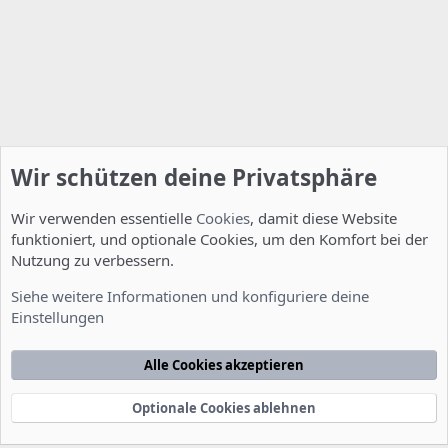
Wir schützen deine Privatsphäre
Wir verwenden essentielle
Cookies
, damit diese Website
funktioniert, und optionale Cookies, um den Komfort bei der
Nutzung zu verbessern.
Installation und Konfiguration
Siehe weitere Informationen und konfiguriere deine
Einstellungen
Cookies
Deutsch [Du]
Kontakt
Nutzungsbedingungen
Datenschutzerklärung
Hilfe
Alle Cookies akzeptieren
Startseite
R
S
S
Optionale Cookies ablehnen
®
Community platform by XenForo
© 2010-2022 XenForo Ltd.
-
Deutsch von
-
xenDach
©2010-2014
F
e