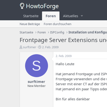
Startseite
Foren
Aktuelles
Neue Beiträge
Foren durchsuchen
Startseite
Foren
ISPConfig
Installation und Konfig
Frontpage Server Extensions un
E
E
surftimer
2. Feb. 2009
r
r
s
s
2. Feb. 2009
t
t
S
Hallo Leute
e
e
l
l
l
l
Hat jemand Frontpage und ISPCo
e
u
Frontpage verwenden und die w
surftimer
r
n
Server mit einer CT auf der ISPC
d
g
New Member
Hat jemand ein paar Tipps ode
e
s
s
d
T
a
Bin für alles dankbar
h
t