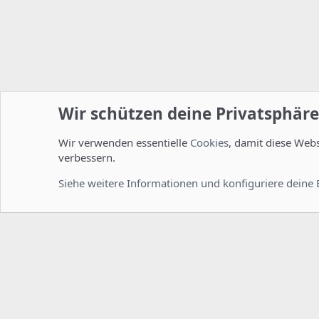
Wir schützen deine Privatsphäre
Wir verwenden essentielle
Cookies
, damit diese Web
Startseite
Foren
ISPConfig
Installation und Konfig
verbessern.
Cookies
Deutsch [Du]
Siehe weitere Informationen und konfiguriere deine 
Comm