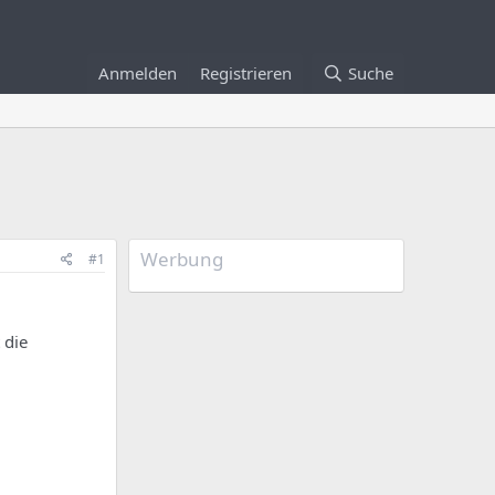
Anmelden
Registrieren
Suche
Werbung
#1
 die