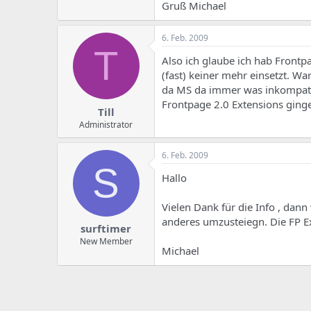
e
u
Gruß Michael
m
m
a
s
6. Feb. 2009
T
Also ich glaube ich hab Frontpa
(fast) keiner mehr einsetzt. W
da MS da immer was inkompatibe
Frontpage 2.0 Extensions ging
Till
Administrator
6. Feb. 2009
S
Hallo
Vielen Dank für die Info , dan
anderes umzusteiegn. Die FP E
surftimer
New Member
Michael