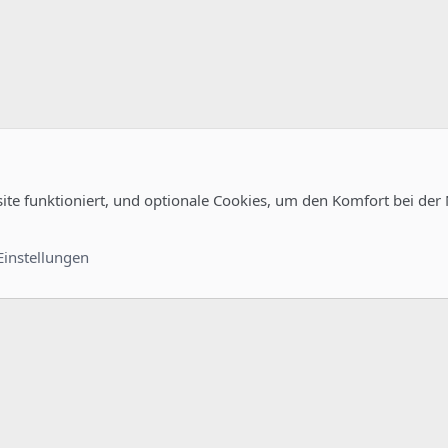
site funktioniert, und optionale Cookies, um den Komfort bei der
uration
Kontakt
Nutzungsb
Einstellungen
®
unity platform by XenForo
© 2010-2022 XenForo Ltd.
-
Deutsch von xenDach
©2010