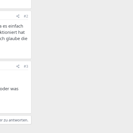
#2
a es einfach
tioniert hat
ch glaube die
#3
 oder was
er zu antworten.