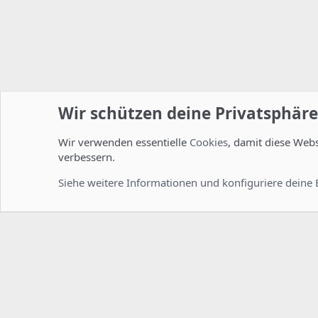
Wir schützen deine Privatsphäre
Wir verwenden essentielle
Cookies
, damit diese Web
Startseite
Foren
ISPConfig
Installation und Konfig
verbessern.
Cookies
Deutsch [Du]
Siehe weitere Informationen und konfiguriere deine 
Comm