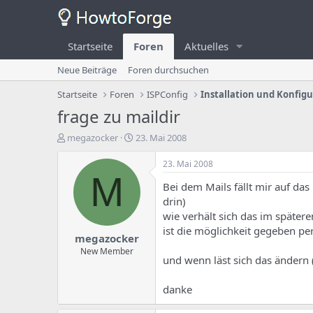
Startseite
Foren
Aktuelles
Neue Beiträge
Foren durchsuchen
Startseite
Foren
ISPConfig
Installation und Konfig
frage zu maildir
E
E
megazocker
23. Mai 2008
r
r
s
s
23. Mai 2008
t
t
M
Bei dem Mails fällt mir auf das
e
e
l
l
drin)
l
l
wie verhält sich das im später
e
u
ist die möglichkeit gegeben per 
megazocker
r
n
d
g
New Member
und wenn läst sich das ändern 
e
s
s
d
T
a
danke
h
t