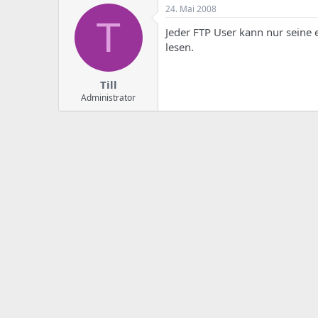
e
u
24. Mai 2008
m
m
T
a
Jeder FTP User kann nur seine 
s
lesen.
Till
Administrator