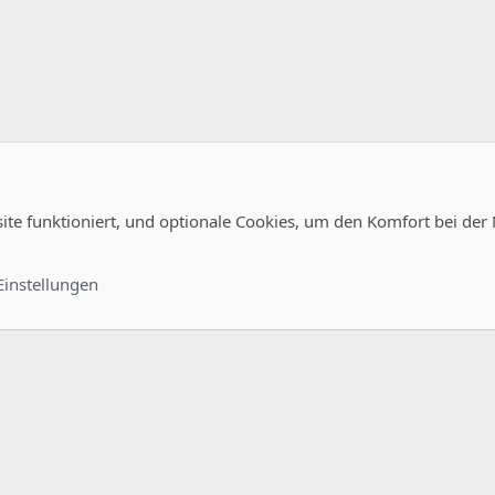
site funktioniert, und optionale Cookies, um den Komfort bei der
uration
Kontakt
Nutzungsb
Einstellungen
®
unity platform by XenForo
© 2010-2022 XenForo Ltd.
-
Deutsch von xenDach
©2010