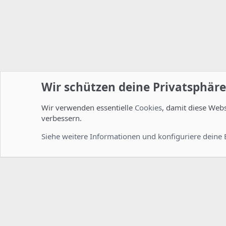
Wir schützen deine Privatsphäre
Wir verwenden essentielle
Cookies
, damit diese Web
Startseite
Foren
Linux Foren
Fragen zu Howtos
verbessern.
Cookies
Deutsch [Du]
Siehe weitere Informationen und konfiguriere deine 
Comm