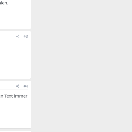
len.
#3
#4
den Text immer