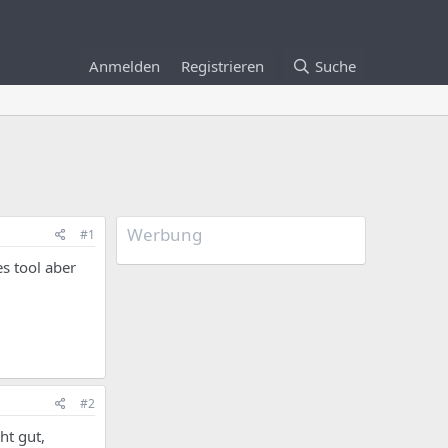
Anmelden
Registrieren
Suche
Werbung
#1
s tool aber
#2
ht gut,