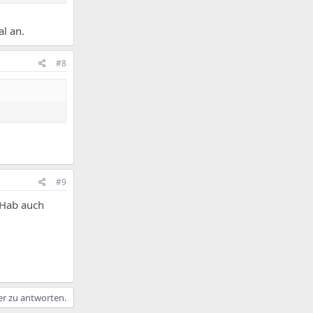
l an.
#8
#9
 Hab auch
er zu antworten.