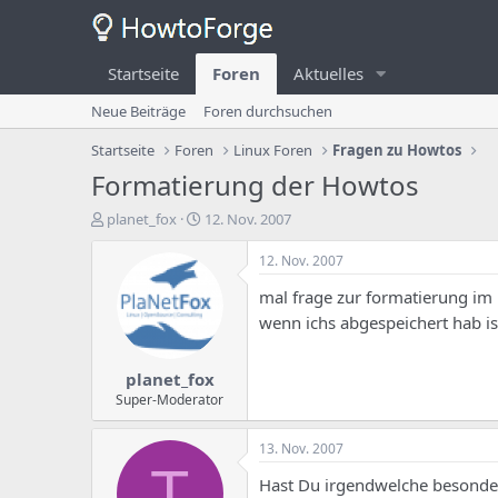
Startseite
Foren
Aktuelles
Neue Beiträge
Foren durchsuchen
Startseite
Foren
Linux Foren
Fragen zu Howtos
Formatierung der Howtos
E
E
planet_fox
12. Nov. 2007
r
r
s
s
12. Nov. 2007
t
t
mal frage zur formatierung im 
e
e
l
l
wenn ichs abgespeichert hab i
l
l
e
u
planet_fox
r
n
d
g
Super-Moderator
e
s
s
d
13. Nov. 2007
T
a
T
h
t
Hast Du irgendwelche besonder