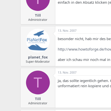
e
u
einfach in den Absatz klicken 
m
m
a
s
Till
Administrator
13. Nov. 2007
besonder nicht, hab mir des bei
http://www.howtoforge.de/how
planet_fox
aber ich schau mir noch mal in
Super-Moderator
13. Nov. 2007
T
Ja, das sollte iegentlich gehen
unformatiert rein kopiere und 
Till
Administrator