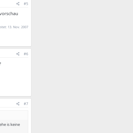
#5
 vorschau
eitet:
13. Nov. 2007
#6
?
#7
ehe is keine