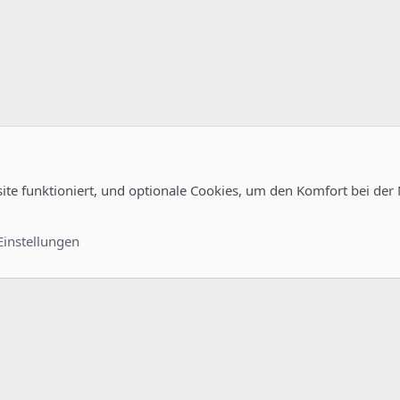
site funktioniert, und optionale Cookies, um den Komfort bei der
Kontakt
Nutzungsb
Einstellungen
®
unity platform by XenForo
© 2010-2022 XenForo Ltd.
-
Deutsch von xenDach
©2010