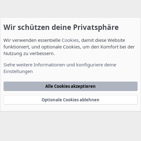
Wir schützen deine Privatsphäre
Wir verwenden essentielle
Cookies
, damit diese Website
funktioniert, und optionale Cookies, um den Komfort bei der
Nutzung zu verbessern.
Server Administration
Siehe weitere Informationen und konfiguriere deine
Einstellungen
Cookies
Deutsch [Du]
Kontakt
Nutzungsbedingungen
Datenschutzerklärung
Hilfe
Alle Cookies akzeptieren
Startseite
R
S
S
Optionale Cookies ablehnen
®
Community platform by XenForo
© 2010-2022 XenForo Ltd.
-
Deutsch von
-
xenDach
©2010-2014
F
e
e
d