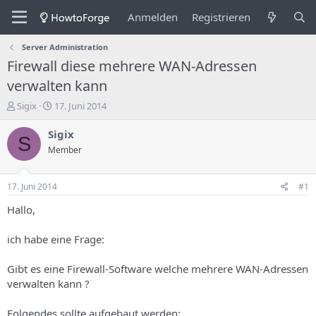
Anmelden
Registrieren
Server Administration
Firewall diese mehrere WAN-Adressen
verwalten kann
E
E
Sigix
17. Juni 2014
r
r
s
s
Sigix
S
t
t
Member
e
e
l
l
l
l
17. Juni 2014
#1
e
u
r
n
Hallo,
d
g
e
s
ich habe eine Frage:
s
d
T
a
Gibt es eine Firewall-Software welche mehrere WAN-Adressen
h
t
verwalten kann ?
e
u
m
m
a
Folgendes sollte aufgebaut werden: