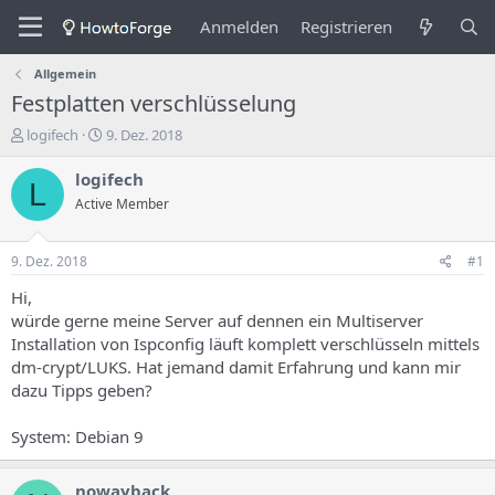
Anmelden
Registrieren
Allgemein
Festplatten verschlüsselung
E
E
logifech
9. Dez. 2018
r
r
s
s
logifech
L
t
t
Active Member
e
e
l
l
l
l
9. Dez. 2018
#1
e
u
r
n
Hi,
d
g
würde gerne meine Server auf dennen ein Multiserver
e
s
Installation von Ispconfig läuft komplett verschlüsseln mittels
s
d
dm-crypt/LUKS. Hat jemand damit Erfahrung und kann mir
T
a
dazu Tipps geben?
h
t
e
u
m
m
System: Debian 9
a
s
nowayback