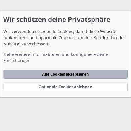
Wir schützen deine Privatsphäre
Wir verwenden essentielle
Cookies
, damit diese Website
funktioniert, und optionale Cookies, um den Komfort bei der
Nutzung zu verbessern.
Allgemein
Siehe weitere Informationen und konfiguriere deine
Einstellungen
Cookies
Deutsch [Du]
Kontakt
Nutzungsbedingungen
Datenschutzerklärung
Hilfe
Alle Cookies akzeptieren
Startseite
R
S
S
Optionale Cookies ablehnen
®
Community platform by XenForo
© 2010-2022 XenForo Ltd.
-
Deutsch von
-
xenDach
©2010-2014
F
e
e
d