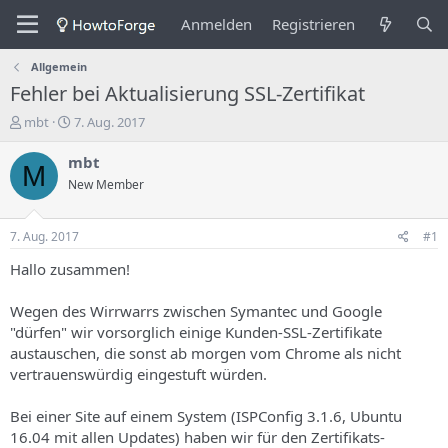
Anmelden
Registrieren
Allgemein
Fehler bei Aktualisierung SSL-Zertifikat
E
E
mbt
7. Aug. 2017
r
r
s
s
mbt
M
t
t
New Member
e
e
l
l
l
l
7. Aug. 2017
#1
e
u
r
n
Hallo zusammen!
d
g
e
s
Wegen des Wirrwarrs zwischen Symantec und Google
s
d
"dürfen" wir vorsorglich einige Kunden-SSL-Zertifikate
T
a
austauschen, die sonst ab morgen vom Chrome als nicht
h
t
vertrauenswürdig eingestuft würden.
e
u
m
m
a
Bei einer Site auf einem System (ISPConfig 3.1.6, Ubuntu
s
16.04 mit allen Updates) haben wir für den Zertifikats-