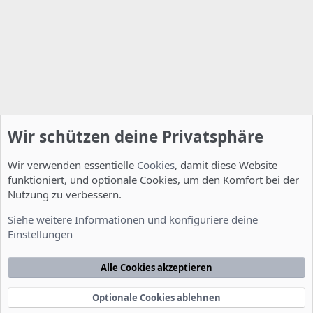
Wir schützen deine Privatsphäre
Wir verwenden essentielle
Cookies
, damit diese Website
funktioniert, und optionale Cookies, um den Komfort bei der
Nutzung zu verbessern.
Allgemein
Siehe weitere Informationen und konfiguriere deine
Einstellungen
Cookies
Deutsch [Du]
Kontakt
Nutzungsbedingungen
Datenschutzerklärung
Hilfe
Alle Cookies akzeptieren
Startseite
R
S
S
Optionale Cookies ablehnen
®
Community platform by XenForo
© 2010-2022 XenForo Ltd.
-
Deutsch von
-
xenDach
©2010-2014