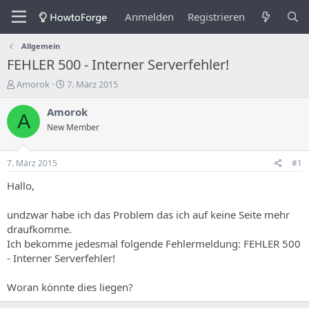
Anmelden
Registrieren
Allgemein
FEHLER 500 - Interner Serverfehler!
E
E
Amorok
7. März 2015
r
r
s
s
Amorok
A
t
t
New Member
e
e
l
l
l
l
7. März 2015
#1
e
u
r
n
Hallo,
d
g
e
s
undzwar habe ich das Problem das ich auf keine Seite mehr
s
d
draufkomme.
T
a
Ich bekomme jedesmal folgende Fehlermeldung: FEHLER 500
h
t
- Interner Serverfehler!
e
u
m
m
a
Woran könnte dies liegen?
s