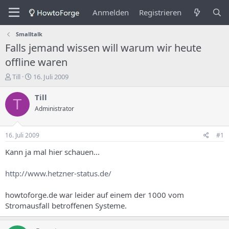
Anmelden
Registrieren
Smalltalk
Falls jemand wissen will warum wir heute
offline waren
E
E
Till
16. Juli 2009
r
r
s
s
Till
T
t
t
Administrator
e
e
l
l
l
l
16. Juli 2009
#1
e
u
r
n
Kann ja mal hier schauen...
d
g
e
s
http://www.hetzner-status.de/
s
d
T
a
howtoforge.de war leider auf einem der 1000 vom
h
t
Stromausfall betroffenen Systeme.
e
u
m
m
a