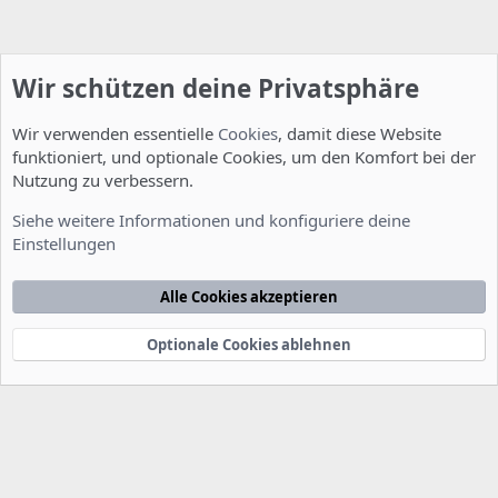
Wir schützen deine Privatsphäre
Wir verwenden essentielle
Cookies
, damit diese Website
funktioniert, und optionale Cookies, um den Komfort bei der
Nutzung zu verbessern.
Fragen zu Howtos
Siehe weitere Informationen und konfiguriere deine
Einstellungen
Cookies
Deutsch [Du]
Kontakt
Nutzungsbedingungen
Datenschutzerklärung
Hilfe
Alle Cookies akzeptieren
Startseite
R
S
S
Optionale Cookies ablehnen
®
Community platform by XenForo
© 2010-2022 XenForo Ltd.
-
Deutsch von
-
xenDach
©2010-2014
F
e
e
d