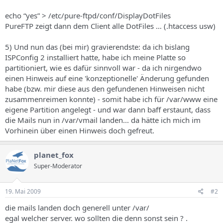
echo “yes” > /etc/pure-ftpd/conf/DisplayDotFiles
PureFTP zeigt dann dem Client alle DotFiles … (.htaccess usw)
5) Und nun das (bei mir) gravierendste: da ich bislang
ISPConfig 2 installiert hatte, habe ich meine Platte so
partitioniert, wie es dafür sinnvoll war - da ich nirgendwo
einen Hinweis auf eine 'konzeptionelle' Änderung gefunden
habe (bzw. mir diese aus den gefundenen Hinweisen nicht
zusammenreimen konnte) - somit habe ich für /var/www eine
eigene Partition angelegt - und war dann baff erstaunt, dass
die Mails nun in /var/vmail landen... da hätte ich mich im
Vorhinein über einen Hinweis doch gefreut.
planet_fox
Super-Moderator
19. Mai 2009
#2
die mails landen doch generell unter /var/
egal welcher server. wo sollten die denn sonst sein ? .