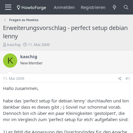
Anmelden
Registrieren
Fragen zu Howtos
Erweiterungsvorschlag - perfect setup debian
lenny
E
E
kaschig
11. Mai 2009
r
r
s
s
kaschig
K
t
t
New Member
e
e
l
l
l
l
11. Mai 2009
#1
e
u
r
n
Hallo zusammen,
d
g
e
s
habe das 'perfect setup für debian lenny' durchlaufen und bin
s
d
dankbar dass es dieses gibt ;-) Soviel nur schonmal vorab.
T
a
Dennoch bin ich über ein paar Kleinigkeiten 'gestolpert', die
h
t
mir im Vergleich zum 'perfect setup für etch' aufgefallen sind:
e
u
m
m
a
1) es fehlt die Anpassung des DirectoryIndex für den Apache,