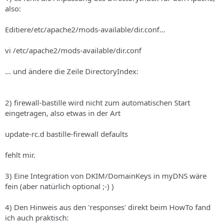
s
also:
Editiere/etc/apache2/mods-available/dir.conf…
vi /etc/apache2/mods-available/dir.conf
… und ändere die Zeile DirectoryIndex:
2) firewall-bastille wird nicht zum automatischen Start
eingetragen, also etwas in der Art
update-rc.d bastille-firewall defaults
fehlt mir.
3) Eine Integration von DKIM/DomainKeys in myDNS wäre
fein (aber natürlich optional ;-) )
4) Den Hinweis aus den 'responses' direkt beim HowTo fand
ich auch praktisch: