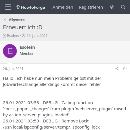
Anmelden
Registrieren
Allgemein
Erneuert ich :D
E
E
Esolein
26. Jan. 2021
r
r
s
s
Esolein
E
t
t
Member
e
e
l
l
l
l
26. Jan. 2021
#1
e
u
r
n
Hallo , ich habe nun mein Problem gelöst mit der
d
g
Jobwarteschlange allerdings kommt dieser fehler.
e
s
s
d
T
a
26.01.2021-03:53 - DEBUG - Calling function
h
t
'check_phpini_changes' from plugin 'webserver_plugin' raised
e
u
m
m
by action 'server_plugins_loaded'.
a
26.01.2021-03:53 - DEBUG - Remove Lock:
s
/usr/local/ispconfig/server/temp/.ispconfig_lock