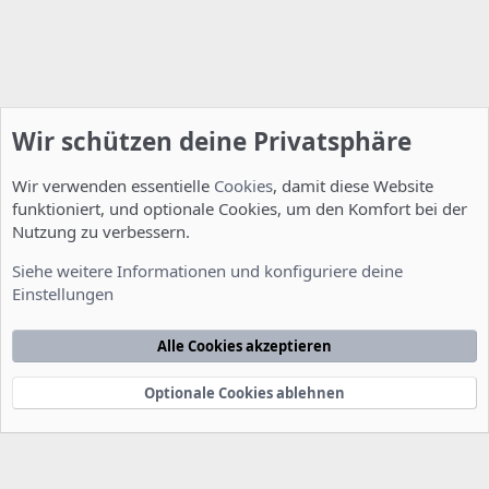
Wir schützen deine Privatsphäre
Wir verwenden essentielle
Cookies
, damit diese Website
funktioniert, und optionale Cookies, um den Komfort bei der
Nutzung zu verbessern.
Allgemein
Siehe weitere Informationen und konfiguriere deine
Einstellungen
Cookies
Deutsch [Du]
Kontakt
Nutzungsbedingungen
Datenschutzerklärung
Hilfe
Alle Cookies akzeptieren
Startseite
R
S
S
Optionale Cookies ablehnen
®
Community platform by XenForo
© 2010-2022 XenForo Ltd.
-
Deutsch von
-
xenDach
©2010-2014
F
e
e
d