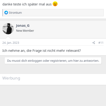
danke teste ich später mal aus
R
Strontium
e
a
k
Jonas_G
t
New Member
i
o
n
e
24. Jan. 2023
#11
n
:
Ich nehme an, die Frage ist nicht mehr relevant?
Du musst dich einloggen oder registrieren, um hier zu antworten.
Werbung