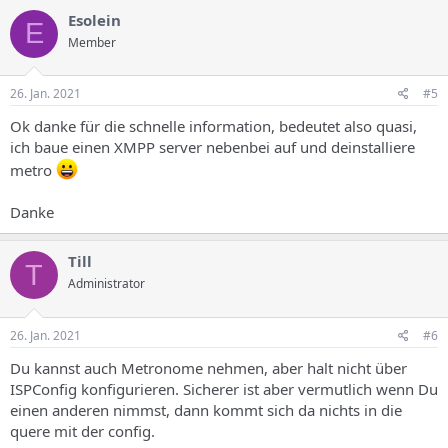
k
Esolein
E
t
Member
i
o
n
e
26. Jan. 2021
#5
n
:
Ok danke für die schnelle information, bedeutet also quasi,
ich baue einen XMPP server nebenbei auf und deinstalliere
metro
Danke
Till
T
Administrator
26. Jan. 2021
#6
Du kannst auch Metronome nehmen, aber halt nicht über
ISPConfig konfigurieren. Sicherer ist aber vermutlich wenn Du
einen anderen nimmst, dann kommt sich da nichts in die
quere mit der config.