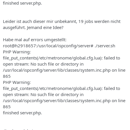
finished server.php.
Leider ist auch dieser mir unbekannt, 19 jobs werden nicht
ausgeführt. Jemand eine Idee?
Habe mal auf errors umgestellt:
root@h2918657:/usr/local/ispconfig/server# ./server.sh
PHP Warning:
file_put_contents(/etc/metronome/global.cfg.lua): failed to
open stream: No such file or directory in
/usr/local/ispconfig/server/lib/classes/system.inc.php on line
865
PHP Warning:
file_put_contents(/etc/metronome/global.cfg.lua): failed to
open stream: No such file or directory in
/usr/local/ispconfig/server/lib/classes/system.inc.php on line
865
finished server.php.