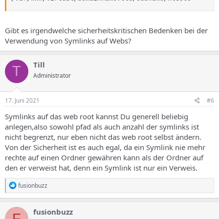
Gibt es irgendwelche sicherheitskritischen Bedenken bei der
Verwendung von Symlinks auf Webs?
Till
T
Administrator
17. Juni 2021
#6
Symlinks auf das web root kannst Du generell beliebig
anlegen,also sowohl pfad als auch anzahl der symlinks ist
nicht begrenzt, nur eben nicht das web root selbst ändern.
Von der Sicherheit ist es auch egal, da ein Symlink nie mehr
rechte auf einen Ordner gewähren kann als der Ordner auf
den er verweist hat, denn ein Symlink ist nur ein Verweis.
R
fusionbuzz
e
a
k
fusionbuzz
F
t