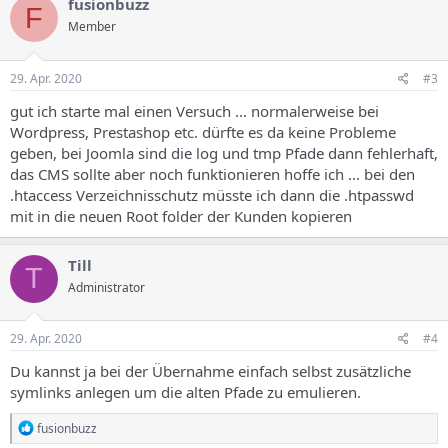
fusionbuzz
F
t
Member
i
o
n
e
29. Apr. 2020
#3
n
:
gut ich starte mal einen Versuch ... normalerweise bei
Wordpress, Prestashop etc. dürfte es da keine Probleme
geben, bei Joomla sind die log und tmp Pfade dann fehlerhaft,
das CMS sollte aber noch funktionieren hoffe ich ... bei den
.htaccess Verzeichnisschutz müsste ich dann die .htpasswd
mit in die neuen Root folder der Kunden kopieren
Till
T
Administrator
29. Apr. 2020
#4
Du kannst ja bei der Übernahme einfach selbst zusätzliche
symlinks anlegen um die alten Pfade zu emulieren.
R
fusionbuzz
e