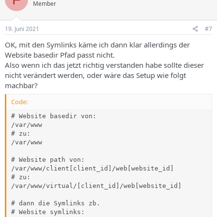
Member
i
o
n
e
19. Juni 2021
#7
n
:
OK, mit den Symlinks käme ich dann klar allerdings der
Website basedir Pfad passt nicht.
Also wenn ich das jetzt richtig verstanden habe sollte dieser
nicht verändert werden, oder wäre das Setup wie folgt
machbar?
Code:
# Website basedir von:

/var/www

# zu:

/var/www

# Website path von:

/var/www/client[client_id]/web[website_id]

# zu:

/var/www/virtual/[client_id]/web[website_id]

# dann die Symlinks zb.

# Website symlinks:
