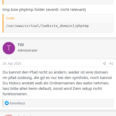
tmp bzw phptmp folder (eventl. nicht relevant)
Code:
/var/www/virtual/[website_domain]/phptmp
Till
T
Administrator
29. Apr. 2020
#2
Du kannst den Pfad nicht so ändern, weder ist eine domain
im pfad zulässig, die git es nur bei den symlinks, noch kannst
Du htdocs anstatt web als Ordnernamen des webs nehmen,
lass bitte alles beim default, sonst wird Dein setup nicht
funktionieren.
R
fusionbuzz
e
a
k