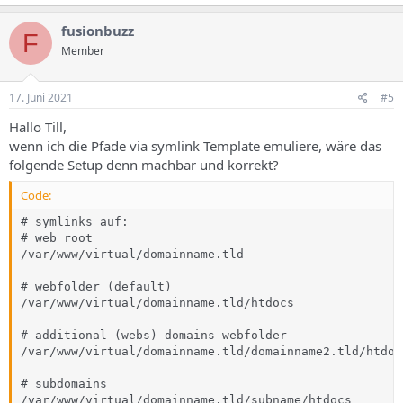
a
k
fusionbuzz
F
t
Member
i
o
n
e
17. Juni 2021
#5
n
:
Hallo Till,
wenn ich die Pfade via symlink Template emuliere, wäre das
folgende Setup denn machbar und korrekt?
Code:
# symlinks auf:

# web root

/var/www/virtual/domainname.tld

# webfolder (default)

/var/www/virtual/domainname.tld/htdocs

# additional (webs) domains webfolder

/var/www/virtual/domainname.tld/domainname2.tld/htdocs
# subdomains

/var/www/virtual/domainname.tld/subname/htdocs