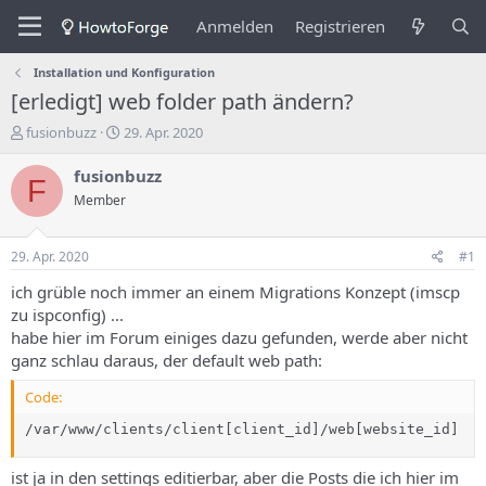
Anmelden
Registrieren
Installation und Konfiguration
[erledigt] web folder path ändern?
E
E
fusionbuzz
29. Apr. 2020
r
r
s
s
fusionbuzz
F
t
t
Member
e
e
l
l
l
l
29. Apr. 2020
#1
e
u
r
n
ich grüble noch immer an einem Migrations Konzept (imscp
d
g
zu ispconfig) ...
e
s
habe hier im Forum einiges dazu gefunden, werde aber nicht
s
d
ganz schlau daraus, der default web path:
T
a
h
t
Code:
e
u
m
m
/var/www/clients/client[client_id]/web[website_id]
a
s
ist ja in den settings editierbar, aber die Posts die ich hier im