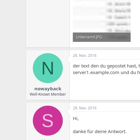
Unbenannt.JPG
39,4 KB · Aufrufe: 565
28. Nov. 2016
N
der text den du gepostet hast, h
server1.example.com und du ha
nowayback
Well-Known Member
28. Nov. 2016
S
Hi,
danke für deine Antwort.