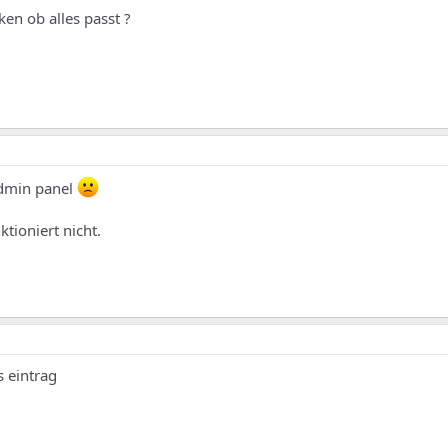
en ob alles passt ?
admin panel
tioniert nicht.
s eintrag