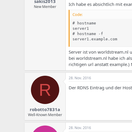
sakis2013
Ich habe es absichtlich mit ex
New Member
Code:
# hostname

server1

# hostname -f

server1.example.com
Server ist von worldstream.nl
bei worldstream.nl habe ich al
richtigen url anstatt example.
28. Nov. 2016
R
Der RDNS Eintrag und der Hos
robotto7831a
Well-Known Member
28. Nov. 2016