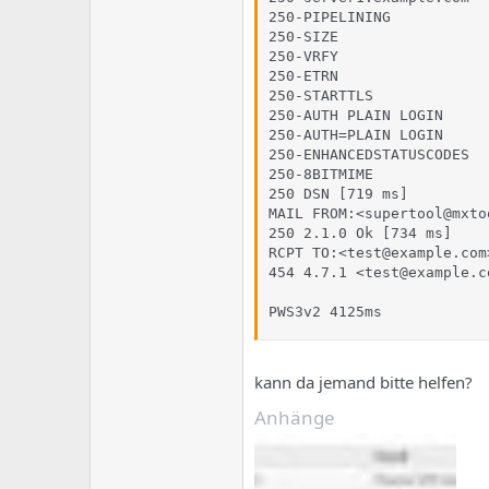
e
u
250-PIPELINING

m
m
250-SIZE

a
250-VRFY

s
250-ETRN

250-STARTTLS

250-AUTH PLAIN LOGIN

250-AUTH=PLAIN LOGIN

250-ENHANCEDSTATUSCODES

250-8BITMIME

250 DSN [719 ms]

MAIL FROM:<supertool@mxto
250 2.1.0 Ok [734 ms]

RCPT TO:<test@example.com>
454 4.7.1 <test@example.c
PWS3v2 4125ms
kann da jemand bitte helfen?
Anhänge