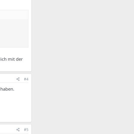
ich mit der
#4
 haben.
#5