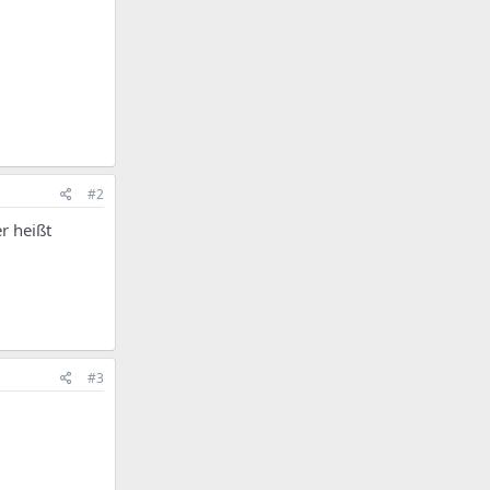
#2
er heißt
#3