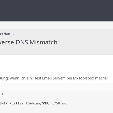
uration
everse DNS Mismatch
dung, wenn ich ein "Test Email Server" bei MxToolsbox mache:
1

SMTP Postfix (Debian/GNU) [750 ms]
