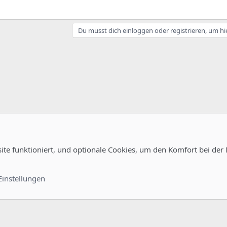
Du musst dich einloggen oder registrieren, um hi
site funktioniert, und optionale Cookies, um den Komfort bei der
uration
Kontakt
Nutzungsb
Einstellungen
®
unity platform by XenForo
© 2010-2022 XenForo Ltd.
-
Deutsch von xenDach
©2010