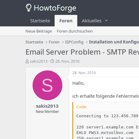
Startseite
Foren
Aktuelles
Neue Beiträge
Foren durchsuchen
Startseite
Foren
ISPConfig
Installation und Konfig
Email Server Problem - SMTP R
E
E
sakis2013
28. Nov. 2016
r
r
s
s
28. Nov. 2016
t
t
S
Hallo,
e
e
l
l
l
l
ich erhalte folgende Fehlermel
e
u
sakis2013
r
n
Code:
d
g
New Member
Connecting to 123.456.789.
e
s
s
d
220 server1.example.com E
T
a
EHLO PWS3.mxtoolbox.com

h
t
250-server1.example.com
