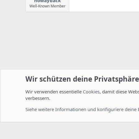
nowayback
Well-Known Member
Wir schützen deine Privatsphäre
Wir verwenden essentielle
Cookies
, damit diese Web
Startseite
Foren
ISPConfig
Installation und Konfig
verbessern.
Cookies
Deutsch [Du]
Siehe weitere Informationen und konfiguriere deine 
Comm