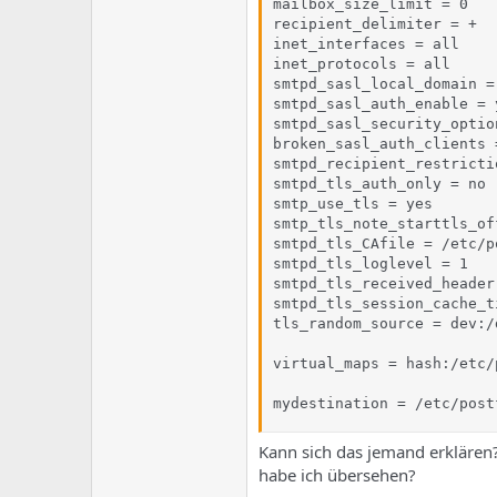
mailbox_size_limit = 0

recipient_delimiter = +

inet_interfaces = all

inet_protocols = all

smtpd_sasl_local_domain =

smtpd_sasl_auth_enable = y
smtpd_sasl_security_optio
broken_sasl_auth_clients =
smtpd_recipient_restricti
smtpd_tls_auth_only = no

smtp_use_tls = yes

smtp_tls_note_starttls_of
smtpd_tls_CAfile = /etc/p
smtpd_tls_loglevel = 1

smtpd_tls_received_header 
smtpd_tls_session_cache_t
tls_random_source = dev:/
virtual_maps = hash:/etc/
mydestination = /etc/post
Kann sich das jemand erklären
habe ich übersehen?