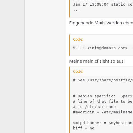
Jan 17 13:08:04 static co
...
Eingehende Mails werden ebenf
Code:
5.1.1 <info@domain.com> .
Meine main.cf sieht so aus:
Code:
# See /usr/share/postfix/
# Debian specific:  Speci
# line of that file to be
# is /etc/mailname.

#myorigin = /etc/mailname

smtpd_banner = $myhostnam
biff = no
