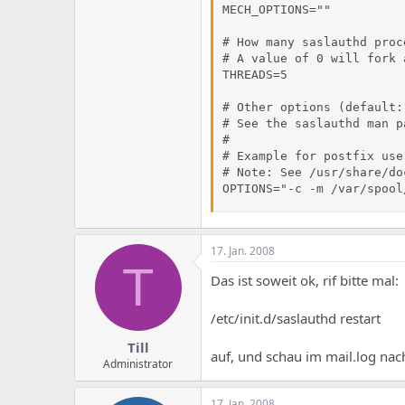
MECH_OPTIONS=""

# How many saslauthd proc
# A value of 0 will fork 
THREADS=5

# Other options (default: 
# See the saslauthd man p
#

# Example for postfix use
# Note: See /usr/share/do
OPTIONS="-c -m /var/spool
17. Jan. 2008
T
Das ist soweit ok, rif bitte mal:
/etc/init.d/saslauthd restart
Till
auf, und schau im mail.log na
Administrator
17. Jan. 2008