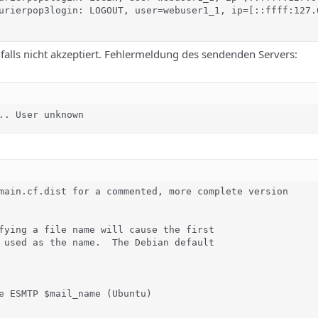
urierpop3login: LOGOUT, user=webuser1_1, ip=[::ffff:127.
alls nicht akzeptiert. Fehlermeldung des sendenden Servers:
.. User unknown
main.cf.dist for a commented, more complete version

fying a file name will cause the first

 used as the name.  The Debian default

e ESMTP $mail_name (Ubuntu)
