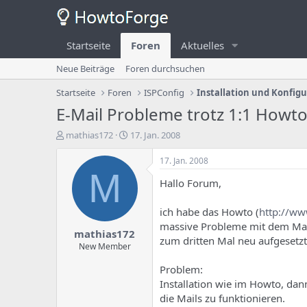
Startseite
Foren
Aktuelles
Neue Beiträge
Foren durchsuchen
Startseite
Foren
ISPConfig
Installation und Konfig
E-Mail Probleme trotz 1:1 Howt
E
E
mathias172
17. Jan. 2008
r
r
s
s
17. Jan. 2008
t
t
M
Hallo Forum,
e
e
l
l
l
l
ich habe das Howto (
http://ww
e
u
massive Probleme mit dem Mailse
mathias172
r
n
zum dritten Mal neu aufgesetz
d
g
New Member
e
s
Problem:
s
d
T
a
Installation wie im Howto, da
h
t
die Mails zu funktionieren.