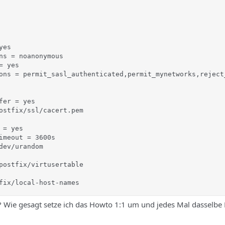
es

ns = noanonymous

 yes

ons = permit_sasl_authenticated,permit_mynetworks,reject_
fer = yes

ostfix/ssl/cacert.pem

= yes

imeout = 3600s

dev/urandom

postfix/virtusertable

fix/local-host-names
? Wie gesagt setze ich das Howto 1:1 um und jedes Mal dasselbe