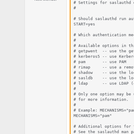
# Settings for saslauthd d
#

# Should saslauthd run au
START=yes

# Which authentication me
#

# Available options in th
# getpwent  -- use the ge
# kerberos5 -- use Kerbero
# pam       -- use PAM

# rimap     -- use a remo
# shadow    -- use the lo
# sasldb    -- use the lo
# ldap      -- use LDAP (
#

# Only one option may be 
# for more information.

#

# Example: MECHANISMS="pam
MECHANISMS="pam"

# Additional options for 
# See the saslauthd man p