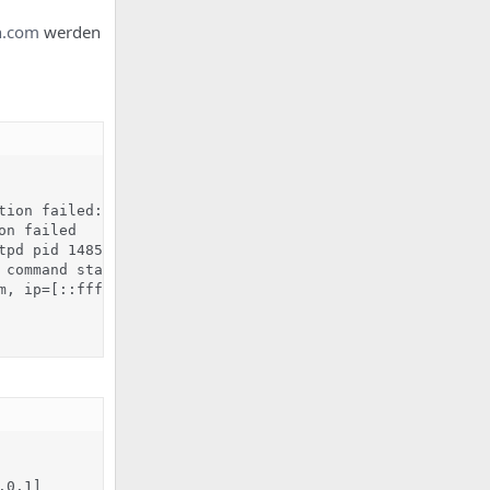
n.com
werden
tion failed: generic failure

n failed

pd pid 14857 exit status 1

 command startup -- throttling

, ip=[::ffff:84.188.6.50]

0.1]
