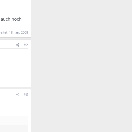
e auch noch
beitet:
18. Jan. 2008
#2
#3