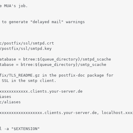
e MUA's job.

 to generate "delayed mail" warnings

c/postfix/ssl/smtpd.crt

/postfix/ssl/smtpd.key

atabase = btree:${queue_directory}/smtpd_scache

tabase = btree:${queue_directory}/smtp_scache

fix/TLS_README.gz in the postfix-doc package for

 SSL in the smtp client.

xxxxxxxxxxxx.clients.your-server.de

ases

c/aliases

xxxxxxxxxxxxxxxxxx.clients.your-server.de, localhost.xxx
l -a "$EXTENSION"
