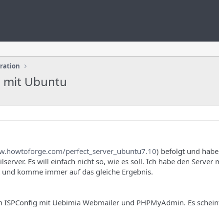
uration
o mit Ubuntu
w.howtoforge.com/perfect_server_ubuntu7.10
) befolgt und hab
rver. Es will einfach nicht so, wie es soll. Ich habe den Server m
t und komme immer auf das gleiche Ergebnis.
nn ISPConfig mit Uebimia Webmailer und PHPMyAdmin. Es scheint 