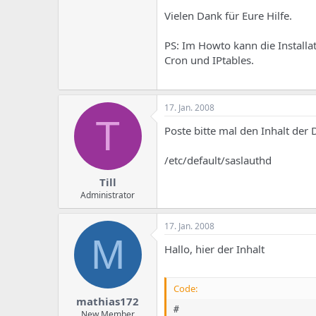
Vielen Dank für Eure Hilfe.
PS: Im Howto kann die Installa
Cron und IPtables.
17. Jan. 2008
T
Poste bitte mal den Inhalt der D
/etc/default/saslauthd
Till
Administrator
17. Jan. 2008
M
Hallo, hier der Inhalt
Code:
mathias172
#

New Member