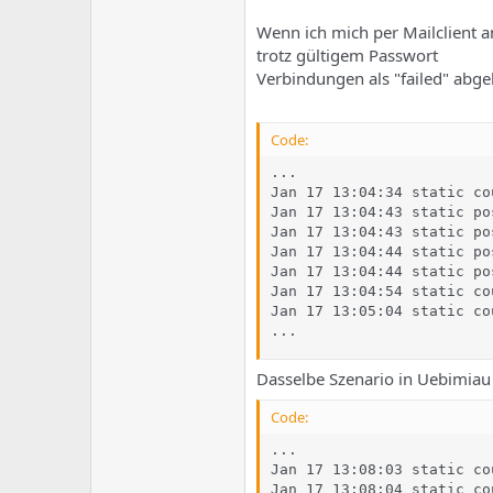
e
u
m
m
Wenn ich mich per Mailclient 
a
trotz gültigem Passwort
s
Verbindungen als "failed" abge
Code:
...

Jan 17 13:04:34 static co
Jan 17 13:04:43 static po
Jan 17 13:04:43 static po
Jan 17 13:04:44 static po
Jan 17 13:04:44 static po
Jan 17 13:04:54 static co
Jan 17 13:05:04 static co
...
Dasselbe Szenario in Uebimiau 
Code:
...

Jan 17 13:08:03 static co
Jan 17 13:08:04 static co