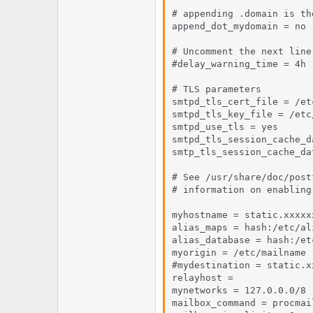
# appending .domain is th
append_dot_mydomain = no

# Uncomment the next line
#delay_warning_time = 4h

# TLS parameters

smtpd_tls_cert_file = /et
smtpd_tls_key_file = /etc
smtpd_use_tls = yes

smtpd_tls_session_cache_d
smtp_tls_session_cache_da
# See /usr/share/doc/post
# information on enabling
myhostname = static.xxxxx
alias_maps = hash:/etc/ali
alias_database = hash:/et
myorigin = /etc/mailname

#mydestination = static.x
relayhost =

mynetworks = 127.0.0.0/8

mailbox_command = procmai