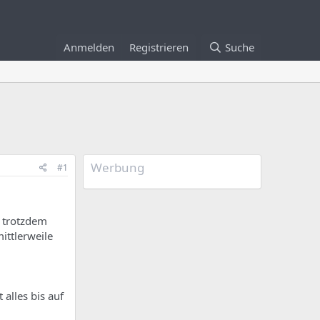
Anmelden
Registrieren
Suche
Werbung
#1
e trotzdem
ittlerweile
alles bis auf