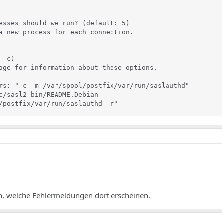
esses should we run? (default: 5)

a new process for each connection.

-c)

age for information about these options.

rs: "-c -m /var/spool/postfix/var/run/saslauthd"

c/sasl2-bin/README.Debian

/postfix/var/run/saslauthd -r"
ch, welche Fehlermeldungen dort erscheinen.