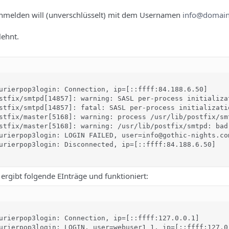
anmelden will (unverschlüsselt) mit dem Usernamen
info@domai
lehnt.
urierpop3login: Connection, ip=[::ffff:84.188.6.50]

stfix/smtpd[14857]: warning: SASL per-process initializa
stfix/smtpd[14857]: fatal: SASL per-process initializatio
stfix/master[5168]: warning: process /usr/lib/postfix/smt
stfix/master[5168]: warning: /usr/lib/postfix/smtpd: bad
urierpop3login: LOGIN FAILED, user=info@gothic-nights.com
urierpop3login: Disconnected, ip=[::ffff:84.188.6.50]

ergibt folgende EInträge und funktioniert:
urierpop3login: Connection, ip=[::ffff:127.0.0.1]

urierpop3login: LOGIN, user=webuser1_1, ip=[::ffff:127.0.