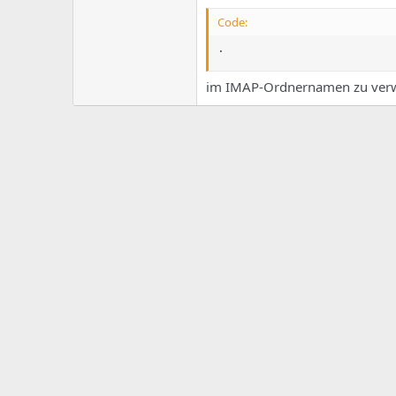
e
u
m
m
Code:
a
s
.
im IMAP-Ordnernamen zu verwe