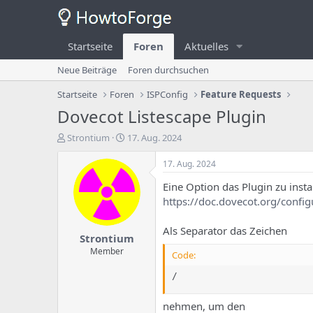
Startseite
Foren
Aktuelles
Neue Beiträge
Foren durchsuchen
Startseite
Foren
ISPConfig
Feature Requests
Dovecot Listescape Plugin
E
E
Strontium
17. Aug. 2024
r
r
s
s
17. Aug. 2024
t
t
Eine Option das Plugin zu instal
e
e
l
l
https://doc.dovecot.org/config
l
l
e
u
Als Separator das Zeichen
Strontium
r
n
d
g
Member
Code:
e
s
s
d
/
T
a
h
t
nehmen, um den