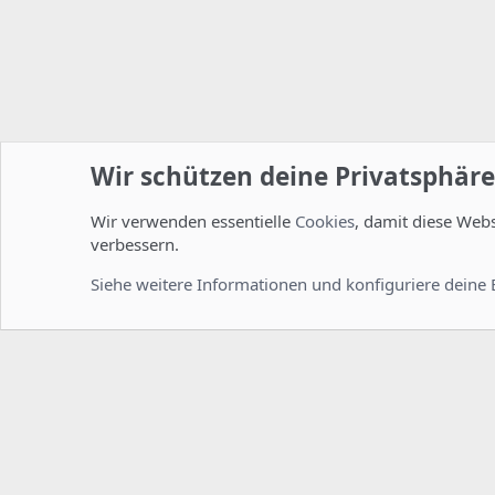
Wir schützen deine Privatsphäre
Wir verwenden essentielle
Cookies
, damit diese Web
Startseite
Foren
ISPConfig
Feature Requests
verbessern.
Cookies
Deutsch [Du]
Siehe weitere Informationen und konfiguriere deine 
Comm