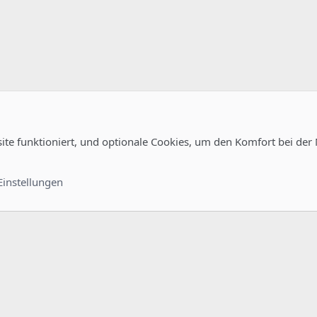
site funktioniert, und optionale Cookies, um den Komfort bei der
Kontakt
Nutzungsb
Einstellungen
®
unity platform by XenForo
© 2010-2022 XenForo Ltd.
-
Deutsch von xenDach
©2010