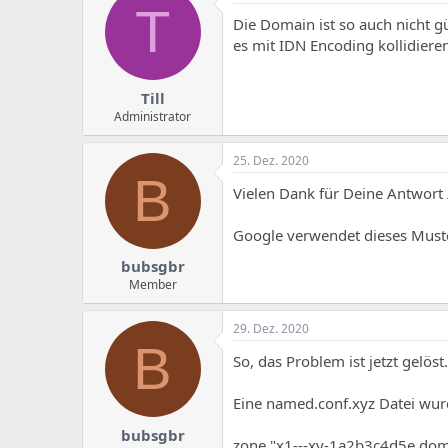
e
u
T
m
m
Die Domain ist so auch nicht 
a
es mit IDN Encoding kollidiere
s
Till
Administrator
25. Dez. 2020
B
Vielen Dank für Deine Antwort 
Google verwendet dieses Muster
bubsgbr
Member
29. Dez. 2020
B
So, das Problem ist jetzt gelöst.
Eine named.conf.xyz Datei wurde
bubsgbr
zone "x1---xy-1a2b3c4d5e.domai