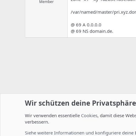
Member
/var/named/master/pri.xyz.dom
@ 69 A 0.0.0.0
@ 69 NS domain.de.
Wir schützen deine Privatsphäre
Wir verwenden essentielle
Cookies
, damit diese Web
Startseite
Foren
ISPConfig
Allgemein
verbessern.
Cookies
Deutsch [Du]
Siehe weitere Informationen und konfiguriere deine 