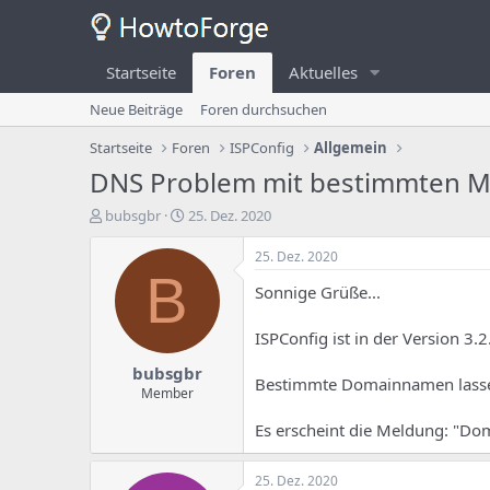
Startseite
Foren
Aktuelles
Neue Beiträge
Foren durchsuchen
Startseite
Foren
ISPConfig
Allgemein
DNS Problem mit bestimmten Mu
E
E
bubsgbr
25. Dez. 2020
r
r
s
s
25. Dez. 2020
t
t
B
Sonnige Grüße...
e
e
l
l
l
l
ISPConfig ist in der Version 3.
e
u
bubsgbr
r
n
Bestimmte Domainnamen lassen 
d
g
Member
e
s
Es erscheint die Meldung: "Doma
s
d
T
a
h
t
25. Dez. 2020