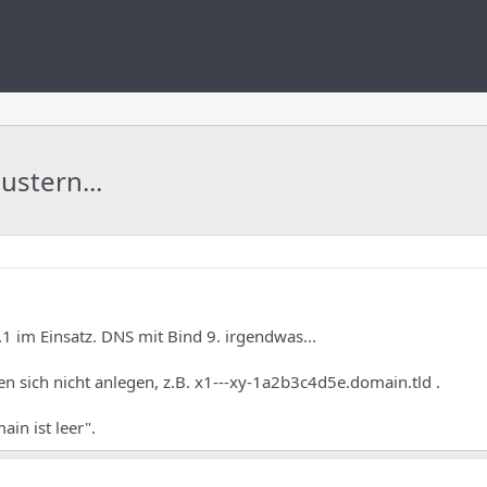
stern...
2.1 im Einsatz. DNS mit Bind 9. irgendwas...
sich nicht anlegen, z.B. x1---xy-1a2b3c4d5e.domain.tld .
in ist leer".