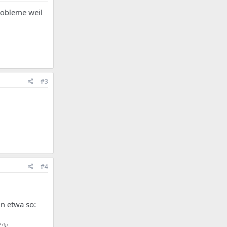
robleme weil
#3
#4
in etwa so:
;};