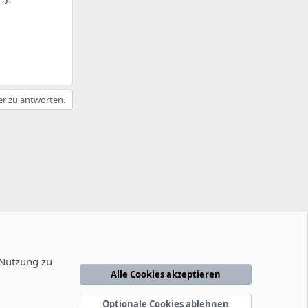
er zu antworten.
 Nutzung zu
Alle Cookies akzeptieren
edingungen
Datenschutzerklärung
Hilfe
Startseite
R
S
Optionale Cookies ablehnen