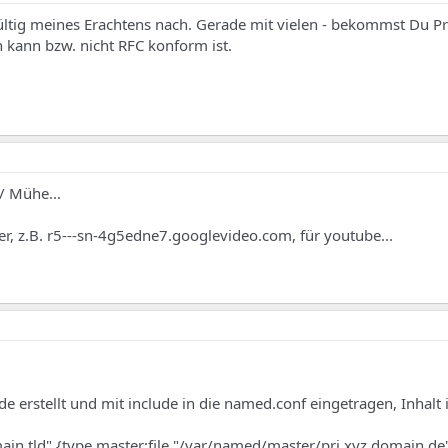
gültig meines Erachtens nach. Gerade mit vielen - bekommst Du P
n kann bzw. nicht RFC konform ist.
/ Mühe...
, z.B. r5---sn-4g5edne7.googlevideo.com, für youtube...
 erstellt und mit include in die named.conf eingetragen, Inhalt 
n.tld" {type master;file "/var/named/master/pri.xyz.domain.de"