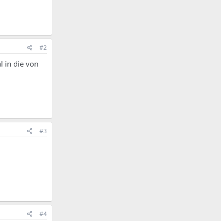
#2
 in die von
#3
#4