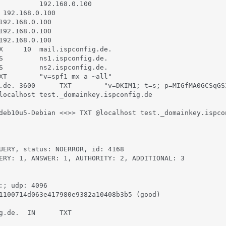
          192.168.0.100

 192.168.0.100

192.168.0.100

192.168.0.100

192.168.0.100

X     10  mail.ispconfig.de.

S         ns1.ispconfig.de.

S         ns2.ispconfig.de.

XT        "v=spf1 mx a ~all"

.de. 3600      TXT        "v=DKIM1; t=s; p=MIGfMA0GCSqGS
localhost test._domainkey.ispconfig.de

deb10u5-Debian <<>> TXT @localhost test._domainkey.ispcon
UERY, status: NOERROR, id: 4168

ERY: 1, ANSWER: 1, AUTHORITY: 2, ADDITIONAL: 3

:; udp: 4096

1100714d063e417980e9382a10408b3b5 (good)

g.de.  IN      TXT
