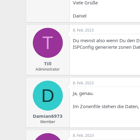
e
u
Viele Grüße
m
m
a
Daniel
s
8. Feb. 2023
T
Du meinst also wenn Du den DN
ISPConfig generierte zonen Dat
Till
Administrator
8. Feb. 2023
D
Ja, genau.
Im Zonenfile stehen die Daten,
Damian6973
Member
8. Feb. 2023