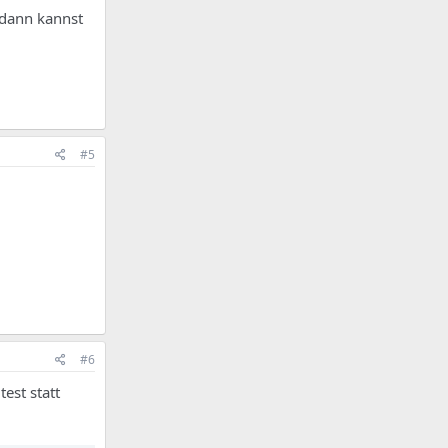
 dann kannst
#5
#6
est statt