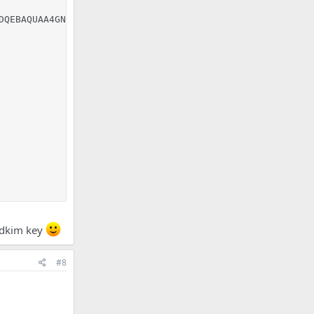
DQEBAQUAA4GNADCBiQKBgQC4p3lRQHqEsKQpzzFtpDMfgfmujRF6jpr3
r dkim key
#8