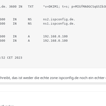
.de. 3600 IN   TXT     "v=DKIM1; t=s; p=MIGfMA0GCSqGSIb3
600    IN      NS      ns2.ispconfig.de.

600    IN      NS      ns1.ispconfig.de.

600    IN      A       192.168.0.100

600    IN      A       192.168.0.100

:52 CET 2023

eibt, das ist weder die echte zone ispconfig.de noch ein echte