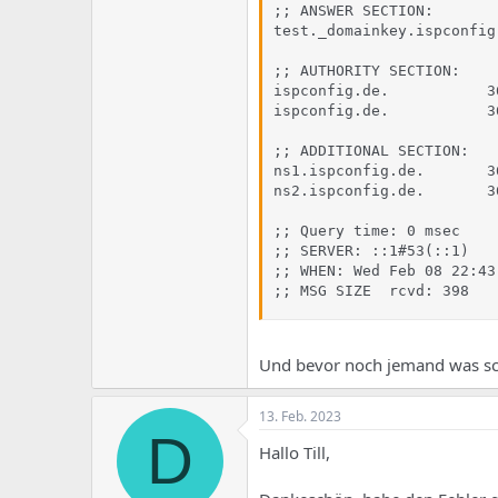
;; ANSWER SECTION:

test._domainkey.ispconfig
;; AUTHORITY SECTION:

ispconfig.de.           3
ispconfig.de.           3
;; ADDITIONAL SECTION:

ns1.ispconfig.de.       3
ns2.ispconfig.de.       3
;; Query time: 0 msec

;; SERVER: ::1#53(::1)

;; WHEN: Wed Feb 08 22:43
;; MSG SIZE  rcvd: 398
Und bevor noch jemand was schr
13. Feb. 2023
D
Hallo Till,