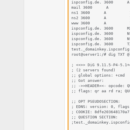
ispconfig.de. 3600      A
mail 3600      A         
ns1 3600      A          
ns2 3600      A          
www 3600      A          
ispconfig.de. 3600      M
ispconfig.de. 3600      N
ispconfig.de. 3600      N
ispconfig.de. 3600      T
test._domainkey.ispconfig
root@server1:/# dig TXT @
; <<>> DiG 9.11.5-P4-5.1+
; (2 servers found)

;; global options: +cmd

;; Got answer:

;; ->>HEADER<<- opcode: Q
;; flags: qr aa rd ra; QU
;; OPT PSEUDOSECTION:

; EDNS: version: 0, flags
; COOKIE: 8dfe203648170a7
;; QUESTION SECTION:

;test._domainkey.ispconfi