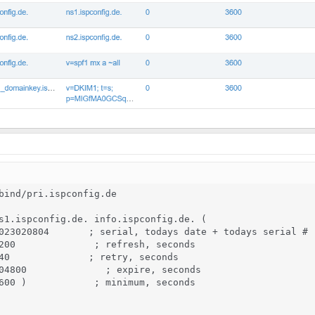
bind/pri.ispconfig.de

s1.ispconfig.de. info.ispconfig.de. (

023020804       ; serial, todays date + todays serial #

200              ; refresh, seconds

40              ; retry, seconds

04800              ; expire, seconds

600 )            ; minimum, seconds
