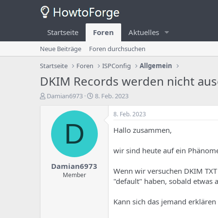
Startseite
Foren
Aktuelles
Neue Beiträge
Foren durchsuchen
Startseite
Foren
ISPConfig
Allgemein
DKIM Records werden nicht ausg
E
E
Damian6973
8. Feb. 2023
r
r
s
s
8. Feb. 2023
t
t
D
Hallo zusammen,
e
e
l
l
l
l
wir sind heute auf ein Phänom
e
u
Damian6973
r
n
Wenn wir versuchen DKIM TXT R
d
g
Member
"default" haben, sobald etwas 
e
s
s
d
T
a
Kann sich das jemand erklären 
h
t