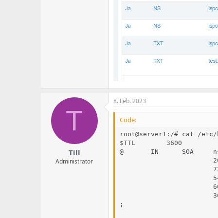
8. Feb. 2023
T
Code:
root@server1:/# cat /etc/
$TTL        3600

Till
@       IN      SOA     n
                        2
Administrator
                        7
                        5
                        6
                        3
;
