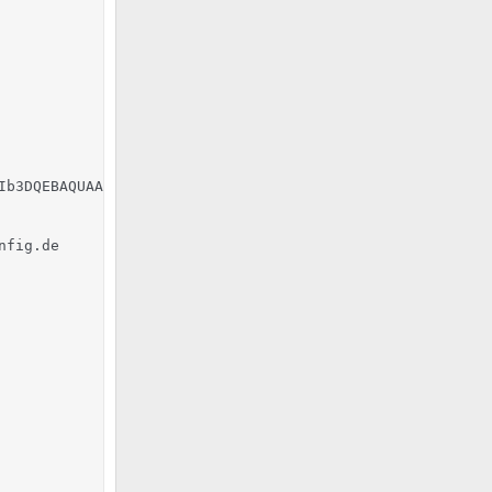
Ib3DQEBAQUAA4GNADCBiQKBgQC4p3lRQHqEsKQpzzFtpDMfgfmujRF6j
fig.de
