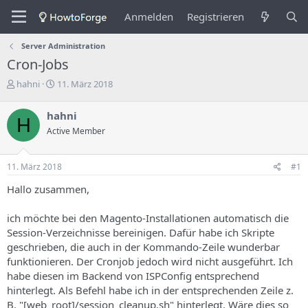
Anmelden
Registrieren
Server Administration
Cron-Jobs
E
E
hahni
11. März 2018
r
r
s
s
hahni
H
t
t
Active Member
e
e
l
l
l
l
11. März 2018
#1
e
u
r
n
Hallo zusammen,
d
g
e
s
ich möchte bei den Magento-Installationen automatisch die
s
d
Session-Verzeichnisse bereinigen. Dafür habe ich Skripte
T
a
h
t
geschrieben, die auch in der Kommando-Zeile wunderbar
e
u
funktionieren. Der Cronjob jedoch wird nicht ausgeführt. Ich
m
m
habe diesen im Backend von ISPConfig entsprechend
a
hinterlegt. Als Befehl habe ich in der entsprechenden Zeile z.
s
B. "[web_root]/session_cleanup.sh" hinterlegt. Wäre dies so