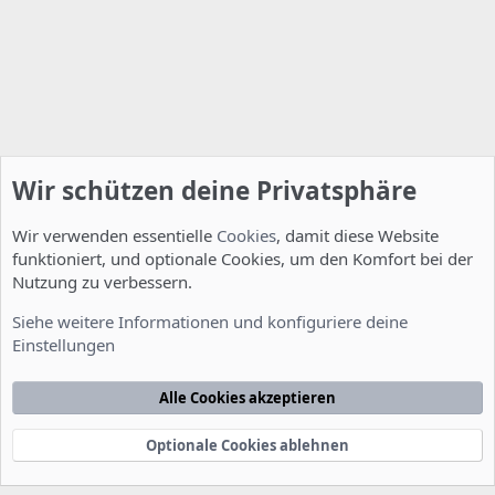
Wir schützen deine Privatsphäre
Wir verwenden essentielle
Cookies
, damit diese Website
funktioniert, und optionale Cookies, um den Komfort bei der
Nutzung zu verbessern.
Server Administration
Siehe weitere Informationen und konfiguriere deine
Einstellungen
Cookies
Deutsch [Du]
Kontakt
Nutzungsbedingungen
Datenschutzerklärung
Hilfe
Alle Cookies akzeptieren
Startseite
R
S
S
Optionale Cookies ablehnen
®
Community platform by XenForo
© 2010-2022 XenForo Ltd.
-
Deutsch von
-
xenDach
©2010-2014
F
e