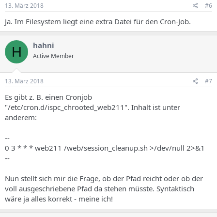
13. März 2018
#6
Ja. Im Filesystem liegt eine extra Datei für den Cron-Job.
hahni
H
Active Member
13. März 2018
#7
Es gibt z. B. einen Cronjob
"/etc/cron.d/ispc_chrooted_web211". Inhalt ist unter
anderem:
--
0 3 * * * web211 /web/session_cleanup.sh >/dev/null 2>&1
--
Nun stellt sich mir die Frage, ob der Pfad reicht oder ob der
voll ausgeschriebene Pfad da stehen müsste. Syntaktisch
wäre ja alles korrekt - meine ich!