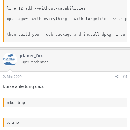
line 12 add --without-capabilities

optflags=--with-everything --with-largefile --with-pa
then build your .deb package and install dpkg -i pure
planet_fox
Super-Moderator
2. Mai 2009
#4
kurze anleitung dazu
mkdir tmp
cd tmp