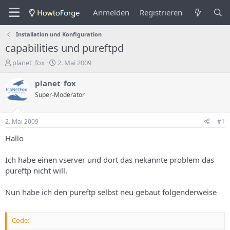
Anmelden
Registrieren
Installation und Konfiguration
capabilities und pureftpd
E
E
planet_fox
2. Mai 2009
r
r
s
s
planet_fox
t
t
Super-Moderator
e
e
l
l
l
l
2. Mai 2009
#1
e
u
r
n
Hallo
d
g
e
s
Ich habe einen vserver und dort das nekannte problem das
s
d
pureftp nicht will.
T
a
h
t
Nun habe ich den pureftp selbst neu gebaut folgenderweise
e
u
m
m
a
s
Code: