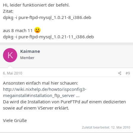
Hi, leider funktioniert der befehl.
Zitat:
dpkg -i pure-ftpd-mysql_1.0.21-8_i386.deb
aus 8 mach 11
dpkg -i pure-ftpd-mysql_1.0.21-11_i386.deb
Kaimane
K
Member
6. Mai 2010
#9
Ansonsten einfach mal hier schauen:
http://wiki.nixhelp.de/howto/ispconfig3-
megainstall#installation_ftp_server
...
Da wird die Installation von PureFTPd auf einem dedizierten
sowie auf einem VServer erklärt.
Viele Grüße
Zuletzt bearbeitet:
12. Mai 2010