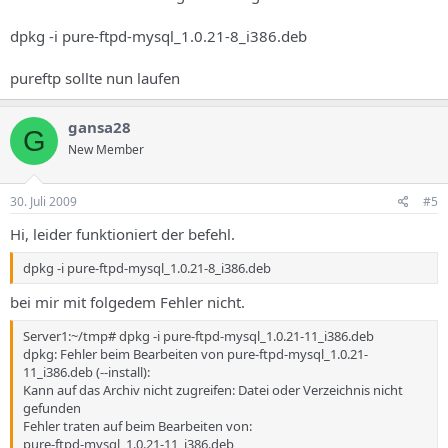
dpkg -i pure-ftpd-mysql_1.0.21-8_i386.deb
pureftp sollte nun laufen
gansa28
G
New Member
30. Juli 2009
#5
Hi, leider funktioniert der befehl.
dpkg -i pure-ftpd-mysql_1.0.21-8_i386.deb
bei mir mit folgedem Fehler nicht.
Server1:~/tmp# dpkg -i pure-ftpd-mysql_1.0.21-11_i386.deb
dpkg: Fehler beim Bearbeiten von pure-ftpd-mysql_1.0.21-
11_i386.deb (--install):
Kann auf das Archiv nicht zugreifen: Datei oder Verzeichnis nicht
gefunden
Fehler traten auf beim Bearbeiten von:
pure-ftpd-mysql_1.0.21-11_i386.deb