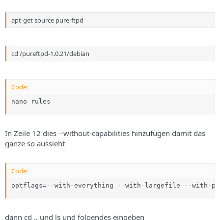
apt-get source pure-ftpd
cd /pureftpd-1.0.21/debian
Code:
nano rules
In Zeile 12 dies --without-capabilities hinzufügen damit das
ganze so aussieht
Code:
optflags=--with-everything --with-largefile --with-pa
dann cd .. und ls und folgendes eingeben