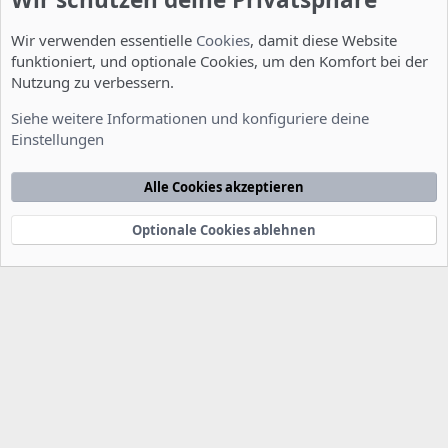
Wir verwenden essentielle
Cookies
, damit diese Website
funktioniert, und optionale Cookies, um den Komfort bei der
Nutzung zu verbessern.
Allgemein
Siehe weitere Informationen und konfiguriere deine
Einstellungen
Cookies
Deutsch [Du]
Kontakt
Nutzungsbedingungen
Datenschutzerklärung
Hilfe
Alle Cookies akzeptieren
Startseite
R
S
S
Optionale Cookies ablehnen
®
Community platform by XenForo
© 2010-2022 XenForo Ltd.
-
Deutsch von
-
xenDach
©2010-2014
F
e
e
d