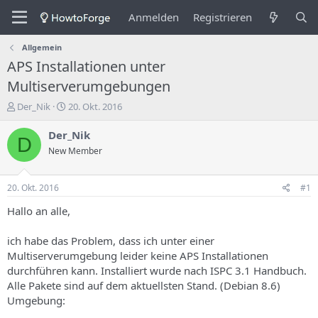
Anmelden
Registrieren
Allgemein
APS Installationen unter
Multiserverumgebungen
E
E
Der_Nik
20. Okt. 2016
r
r
s
s
Der_Nik
D
t
t
New Member
e
e
l
l
l
l
20. Okt. 2016
#1
e
u
r
n
Hallo an alle,
d
g
e
s
ich habe das Problem, dass ich unter einer
s
d
Multiserverumgebung leider keine APS Installationen
T
a
durchführen kann. Installiert wurde nach ISPC 3.1 Handbuch.
h
t
Alle Pakete sind auf dem aktuellsten Stand. (Debian 8.6)
e
u
m
m
Umgebung:
a