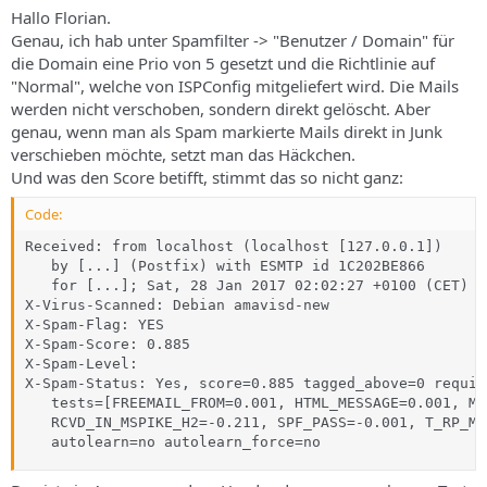
Hallo Florian.
Genau, ich hab unter Spamfilter -> "Benutzer / Domain" für
die Domain eine Prio von 5 gesetzt und die Richtlinie auf
"Normal", welche von ISPConfig mitgeliefert wird. Die Mails
werden nicht verschoben, sondern direkt gelöscht. Aber
genau, wenn man als Spam markierte Mails direkt in Junk
verschieben möchte, setzt man das Häckchen.
Und was den Score betifft, stimmt das so nicht ganz:
Code:
Received: from localhost (localhost [127.0.0.1])

   by [...] (Postfix) with ESMTP id 1C202BE866

   for [...]; Sat, 28 Jan 2017 02:02:27 +0100 (CET)

X-Virus-Scanned: Debian amavisd-new

X-Spam-Flag: YES

X-Spam-Score: 0.885

X-Spam-Level:

X-Spam-Status: Yes, score=0.885 tagged_above=0 require
   tests=[FREEMAIL_FROM=0.001, HTML_MESSAGE=0.001, MI
   RCVD_IN_MSPIKE_H2=-0.211, SPF_PASS=-0.001, T_RP_MA
   autolearn=no autolearn_force=no