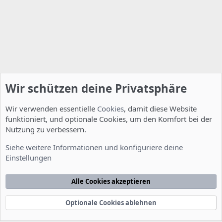
Wir schützen deine Privatsphäre
Wir verwenden essentielle
Cookies
, damit diese Website
funktioniert, und optionale Cookies, um den Komfort bei der
Nutzung zu verbessern.
Installation und Konfiguration
Siehe weitere Informationen und konfiguriere deine
Einstellungen
Cookies
Deutsch [Du]
Kontakt
Nutzungsbedingungen
Datenschutzerklärung
Hilfe
Alle Cookies akzeptieren
Startseite
R
S
S
Optionale Cookies ablehnen
®
Community platform by XenForo
© 2010-2022 XenForo Ltd.
-
Deutsch von
-
xenDach
©2010-2014
F
e