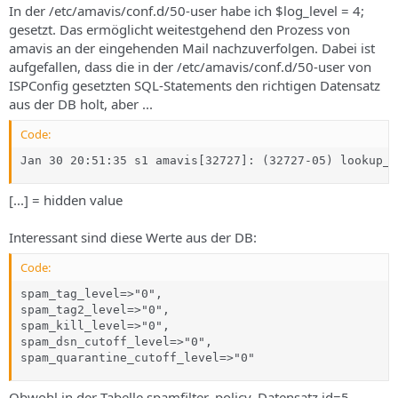
In der /etc/amavis/conf.d/50-user habe ich $log_level = 4;
gesetzt. Das ermöglicht weitestgehend den Prozess von
amavis an der eingehenden Mail nachzuverfolgen. Dabei ist
aufgefallen, dass die in der /etc/amavis/conf.d/50-user von
ISPConfig gesetzten SQL-Statements den richtigen Datensatz
aus der DB holt, aber ...
Code:
Jan 30 20:51:35 s1 amavis[32727]: (32727-05) lookup_s
[...] = hidden value
Interessant sind diese Werte aus der DB:
Code:
spam_tag_level=>"0",

spam_tag2_level=>"0",

spam_kill_level=>"0",

spam_dsn_cutoff_level=>"0",

spam_quarantine_cutoff_level=>"0"
Obwohl in der Tabelle spamfilter_policy, Datensatz id=5