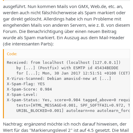
ausgeführt. Nun kommen Mails von GMX, Web.de, etc. an,
werden auch nicht fälschlicherweise als Spam markiert oder
gar direkt gelöscht. Allerdings habe ich nun Probleme mit
eingehenden Mails von anderen Servern, wie z. B. von diesem
Forum. Die Benachrichtigung über einen neuen Beitrag
wurde als Spam markiert. Ein Auszug aus dem Mail-Header
(die interessanten Parts):
Code:
Received: from localhost (localhost [127.0.0.1])

    by [...] (Postfix) with ESMTP id 45434BEDDE

    for [...]; Mon, 30 Jan 2017 12:51:51 +0100 (CET)

X-Virus-Scanned: Debian amavisd-new at [...]

X-Spam-Flag: YES

X-Spam-Score: 0.984

X-Spam-Level:

X-Spam-Status: Yes, score=0.984 tagged_above=0 require
    tests=[HTML_MESSAGE=0.001, SPF_SOFTFAIL=0.972, T_
    URIBL_BLOCKED=0.001] autolearn=no autolearn_force
Nachtrag: ergänzend möchte ich noch darauf hinweisen, der
Wert für das "Markierungslevel 2" ist auf 4.5 gesetzt. Die Mail