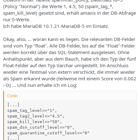
(Policy "Normal") die Werte 1, 4.5, 50 (spam_tag_*,
spam_kill_level) gesetzt sind, erhält amavis in der DB-Abfrage
nur 0-Werte.
Ich habe MariaDB 10.1.21-MariaDB-5 im Einsatz.
Okay, also, ... woran kann es liegen. Die relevanten DB-Felder
sind vom Typ "float". Alle DB-Felder, bis auf die "Float"-Felder
werden korrekt über das SQL-Statement ausgelesen. Ohne
Anhaltspunkt, aber aus dem Bauch, habe ich den Typ der fünf
Float-Felder auf den Typ Varchar umgestellt. Im Anschluss
wieder eine Testmail von extern verschickt, die immer wieder
als Spam erkannt wurde (teilweise mit einem Score von 0.002
:-D) ... Und nun erhalte ich im Log:
Code:
[...]

spam_tag_level=>"1",

spam_tag2_level=>"4.5",

spam_kill_level=>"50",

spam_dsn_cutoff_level=>"0",

spam_quarantine_cutoff_level=>"0"

[...]