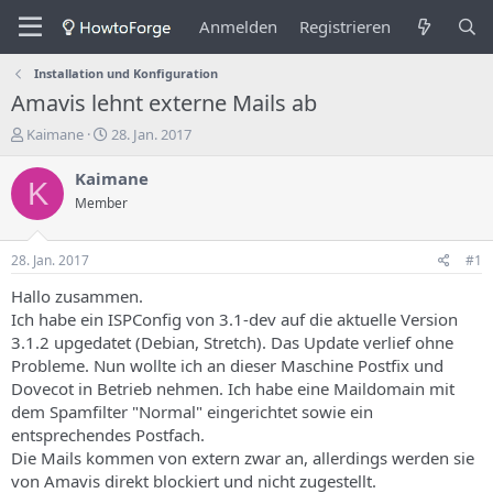
Anmelden
Registrieren
Installation und Konfiguration
Amavis lehnt externe Mails ab
E
E
Kaimane
28. Jan. 2017
r
r
s
s
Kaimane
K
t
t
Member
e
e
l
l
l
l
28. Jan. 2017
#1
e
u
r
n
Hallo zusammen.
d
g
Ich habe ein ISPConfig von 3.1-dev auf die aktuelle Version
e
s
3.1.2 upgedatet (Debian, Stretch). Das Update verlief ohne
s
d
Probleme. Nun wollte ich an dieser Maschine Postfix und
T
a
Dovecot in Betrieb nehmen. Ich habe eine Maildomain mit
h
t
dem Spamfilter "Normal" eingerichtet sowie ein
e
u
m
m
entsprechendes Postfach.
a
Die Mails kommen von extern zwar an, allerdings werden sie
s
von Amavis direkt blockiert und nicht zugestellt.