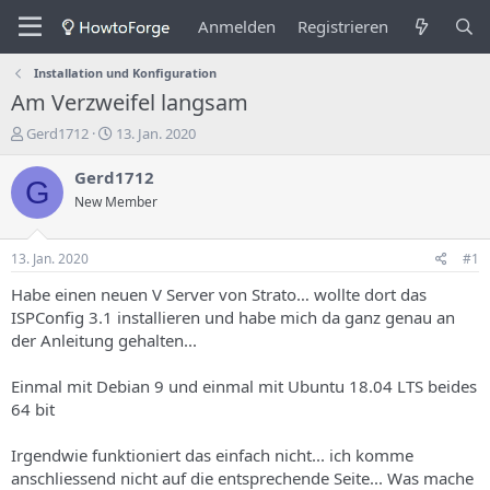
Anmelden
Registrieren
Installation und Konfiguration
Am Verzweifel langsam
E
E
Gerd1712
13. Jan. 2020
r
r
s
s
Gerd1712
G
t
t
New Member
e
e
l
l
l
l
13. Jan. 2020
#1
e
u
r
n
Habe einen neuen V Server von Strato… wollte dort das
d
g
ISPConfig 3.1 installieren und habe mich da ganz genau an
e
s
der Anleitung gehalten...
s
d
T
a
Einmal mit Debian 9 und einmal mit Ubuntu 18.04 LTS beides
h
t
64 bit
e
u
m
m
a
Irgendwie funktioniert das einfach nicht... ich komme
s
anschliessend nicht auf die entsprechende Seite... Was mache