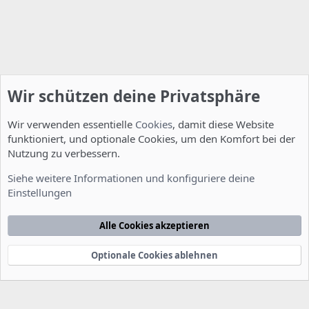
Wir schützen deine Privatsphäre
Wir verwenden essentielle
Cookies
, damit diese Website
funktioniert, und optionale Cookies, um den Komfort bei der
Nutzung zu verbessern.
Installation und Konfiguration
Siehe weitere Informationen und konfiguriere deine
Einstellungen
Cookies
Deutsch [Du]
Kontakt
Nutzungsbedingungen
Datenschutzerklärung
Hilfe
Alle Cookies akzeptieren
Startseite
R
S
S
Optionale Cookies ablehnen
®
Community platform by XenForo
© 2010-2022 XenForo Ltd.
-
Deutsch von
-
xenDach
©2010-2014
F
e
e
d