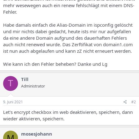
s
mehr wesewegen auch ein renew fehlschlägt mit einem DNS-
Fehler.
Habe damals einfach die Alias-Domain im ispconfig gelöscht
und mir nichts dabei gedacht, heute ists mir nur aufgefallen
da eine andere Domain aufgrund des dauerhaften Fehlers
auch nicht renewed wurde. Das Zerftifikat von domain1.com
ist nun auch abgelaufen und kann zZ nicht erneuert werden.
Wie kann ich den Fehler beheben? Danke und Lg
Till
T
Administrator
9. Juni 2021
#2
Let's encrypt checkbox im web deaktivieren, speichern, dann
wieder aktivieren, speichern.
mosesjohann
M