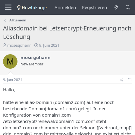
Anmelden
Registrieren
Allgemein
Aliasdomain bei Letsencrypt-Erneuerung nach
Löschung
E
E
mosesjohann
9. Juni 2021
r
r
s
s
mosesjohann
M
t
t
New Member
e
e
l
l
l
l
9. Juni 2021
#1
e
u
r
n
Hallo,
d
g
e
s
hatte eine alias-Domain (domain2.com) auf eine noch
s
d
bestehende Domain(domain1.com) gelegt. In der
T
a
Konfiguration von domain1.com
h
t
/etc/letsencrypt/renewal/domain1.com.conf steht
e
u
m
m
domain2.com noch immer unter der Sektion [[webroot_map]]
a
drin. domain2.com ist mitterweile gelöscht und existiert nicht