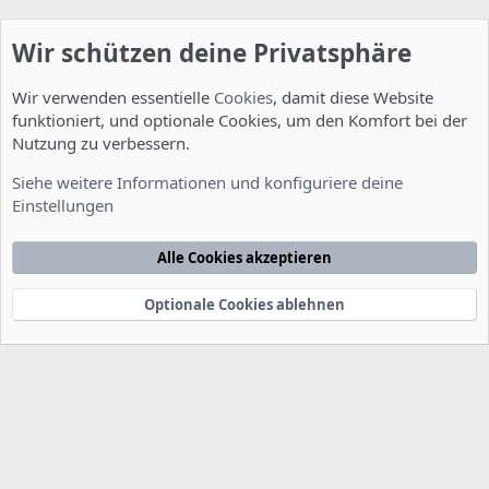
Wir schützen deine Privatsphäre
Wir verwenden essentielle
Cookies
, damit diese Website
funktioniert, und optionale Cookies, um den Komfort bei der
Nutzung zu verbessern.
Allgemein
Siehe weitere Informationen und konfiguriere deine
Einstellungen
Cookies
Deutsch [Du]
Kontakt
Nutzungsbedingungen
Datenschutzerklärung
Hilfe
Alle Cookies akzeptieren
Startseite
R
S
S
Optionale Cookies ablehnen
®
Community platform by XenForo
© 2010-2022 XenForo Ltd.
-
Deutsch von
-
xenDach
©2010-2014
F
e
e
d