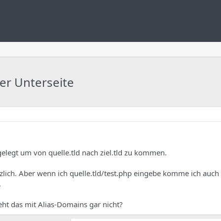
ner Unterseite
elegt um von quelle.tld nach ziel.tld zu kommen.
lich. Aber wenn ich quelle.tld/test.php eingebe komme ich auch n
.
eht das mit Alias-Domains gar nicht?