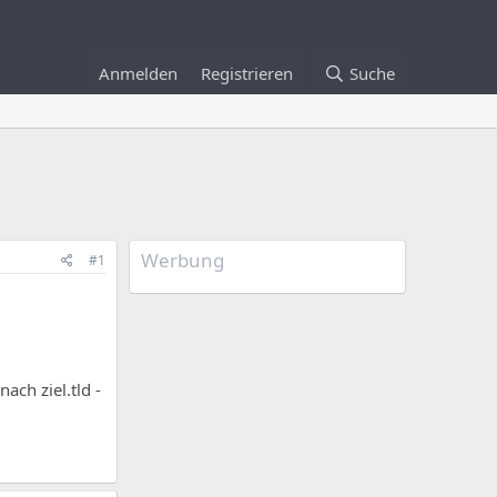
Anmelden
Registrieren
Suche
Werbung
#1
ach ziel.tld -