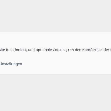
site funktioniert, und optionale Cookies, um den Komfort bei der
Kontakt
Nutzungsb
Einstellungen
®
unity platform by XenForo
© 2010-2022 XenForo Ltd.
-
Deutsch von xenDach
©2010