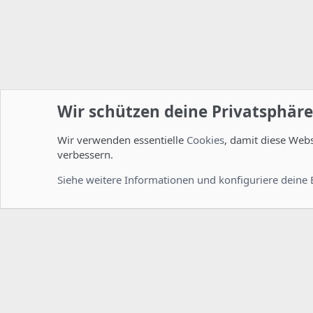
Wir schützen deine Privatsphäre
Wir verwenden essentielle
Cookies
, damit diese Web
Startseite
Foren
ISPConfig
Allgemein
verbessern.
Cookies
Deutsch [Du]
Siehe weitere Informationen und konfiguriere deine 
Comm