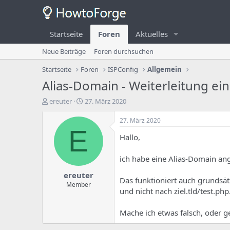
Startseite
Foren
Aktuelles
Neue Beiträge
Foren durchsuchen
Startseite
Foren
ISPConfig
Allgemein
Alias-Domain - Weiterleitung ei
E
E
ereuter
27. März 2020
r
r
s
s
27. März 2020
t
t
E
Hallo,
e
e
l
l
l
l
ich habe eine Alias-Domain ang
e
u
ereuter
r
n
Das funktioniert auch grundsätz
d
g
Member
und nicht nach ziel.tld/test.php
e
s
s
d
T
a
Mache ich etwas falsch, oder g
h
t