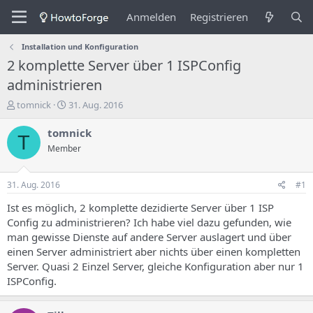
Anmelden
Registrieren
Installation und Konfiguration
2 komplette Server über 1 ISPConfig
administrieren
E
E
tomnick
31. Aug. 2016
r
r
s
s
tomnick
T
t
t
Member
e
e
l
l
l
l
31. Aug. 2016
#1
e
u
r
n
Ist es möglich, 2 komplette dezidierte Server über 1 ISP
d
g
Config zu administrieren? Ich habe viel dazu gefunden, wie
e
s
man gewisse Dienste auf andere Server auslagert und über
s
d
einen Server administriert aber nichts über einen kompletten
T
a
Server. Quasi 2 Einzel Server, gleiche Konfiguration aber nur 1
h
t
ISPConfig.
e
u
m
m
a