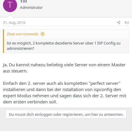
Till
s
T
Administrator
31. Aug. 2016
#2
Zitat von tomnick:
Ist es möglich, 2 komplette dezidierte Server über 1 ISP Config zu
administrieren?
Ja, Du kannst nahezu beliebig viele Server von einem Master
aus steuern.
Einfach den 2. server auch als kompletten "perfect server"
installieren und dann bei der nstallation von ispconfig den
expert Modus nehmen und sagen dass sich der 2. Server mit
dem ersten verbinden soll.
Du musst dich einloggen oder registrieren, um hier zu antworten.